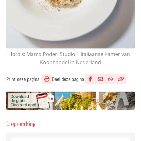
foto’s: Marco Poderi Studio | Italiaanse Kamer van
Koophandel in Nederland
Deel deze pagina
Print deze pagina
Deel via Facebook
Deel via e-mail
Deel via What
Kopieër lin
Kopieer hu
1 opmerking