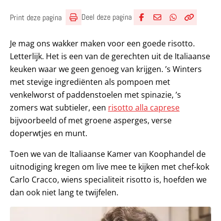
Deel deze pagina
Print deze pagina
Deel via Facebook
Deel via e-mail
Deel via What
Kopieër lin
Kopieer hu
Je mag ons wakker maken voor een goede risotto.
Letterlijk. Het is een van de gerechten uit de Italiaanse
keuken waar we geen genoeg van krijgen. ’s Winters
met stevige ingrediënten als pompoen met
venkelworst of paddenstoelen met spinazie, ’s
zomers wat subtieler, een
risotto alla caprese
bijvoorbeeld of met groene asperges, verse
doperwtjes en munt.
Toen we van de Italiaanse Kamer van Koophandel de
uitnodiging kregen om live mee te kijken met chef-kok
Carlo Cracco, wiens specialiteit risotto is, hoefden we
dan ook niet lang te twijfelen.