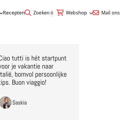
Recepten
Zoeken
Webshop
Mail ons
0
Ciao tutti is hét startpunt
voor je vakantie naar
Italië, bomvol persoonlijke
tips. Buon viaggio!
Saskia