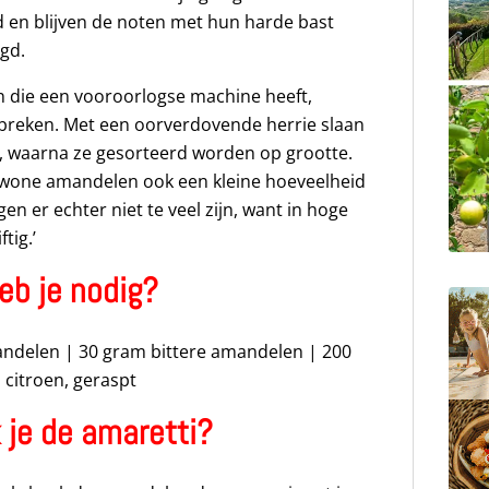
ld en blijven de noten met hun harde bast
gd.
 die een vooroorlogse machine heeft,
breken. Met een oorverdovende herrie slaan
, waarna ze gesorteerd worden op grootte.
wone amandelen ook een kleine hoeveelheid
n er echter niet te veel zijn, want in hoge
tig.’
eb je nodig?
andelen | 30 gram bittere amandelen | 200
1 citroen, geraspt
je de amaretti?