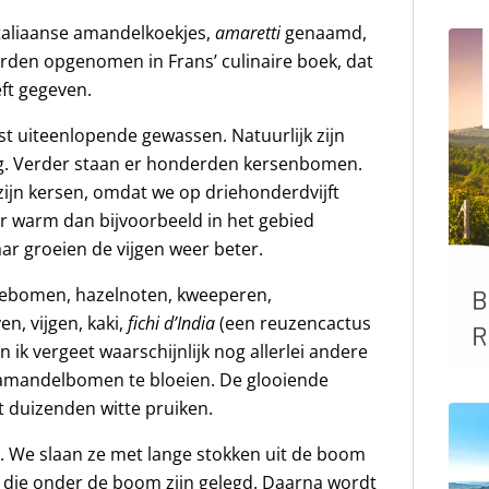
Italiaanse amandelkoekjes,
amaretti
genaamd,
den opgenomen in Frans’ culinaire boek, dat
ft gegeven.
st uiteenlopende gewassen. Natuurlijk zijn
ftig. Verder staan er honderden kersenbomen.
ijn kersen, omdat we op driehonderdvijft
er warm dan bijvoorbeeld in het gebied
Daar groeien de vijgen weer beter.
ebomen, hazelnoten, kweeperen,
n, vijgen, kaki,
fichi d’India
(een reuzencactus
ik vergeet waarschijnlijk nog allerlei andere
 amandelbomen te bloeien. De glooiende
 duizenden witte pruiken.
. We slaan ze met lange stokken uit de boom
en die onder de boom zijn gelegd. Daarna wordt