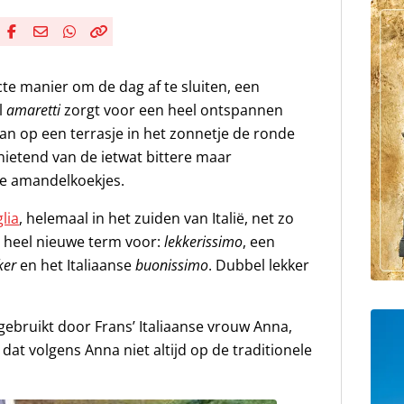
Deel via Facebook
Deel via e-mail
Deel via WhatsApp
Kopieër link
Kopieer huidige URL naar klembord
te manier om de dag af te sluiten, een
l
amaretti
zorgt voor een heel ontspannen
dan op een terrasje in het zonnetje de ronde
enietend van de ietwat bittere maar
ze amandelkoekjes.
lia
, helemaal in het zuiden van Italië, net zo
n heel nieuwe term voor:
lekkerissimo
, een
ker
en het Italiaanse
buonissimo
. Dubbel lekker
ebruikt door Frans’ Italiaanse vrouw Anna,
j dat volgens Anna niet altijd op de traditionele