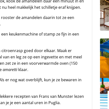
kook, kook de amandelen daar een minuut in en
 nu heel makkelijk het schilletje eraf knijpen.
rooster de amandelen daarin tot ze een
.
n een keukenmachine of stamp ze fijn in een
 citroenrasp goed door elkaar. Maak er
bal van en leg ze op een ingevette en met meel
t en zet ze in een voorverwarmde oven (150
de
amaretti
klaar.
 Als er nog wat overblijft, kun je ze bewaren in
 lekkere recepten van Frans van Munster lezen
n je je een aantal uren in Puglia.