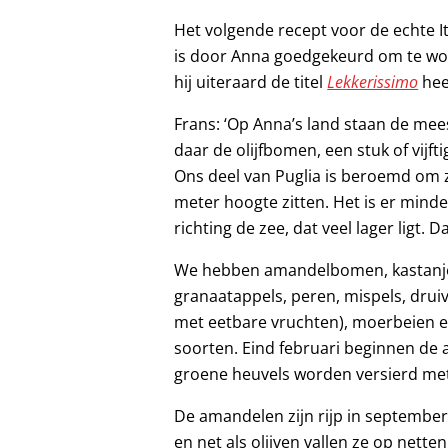
Het volgende recept voor de echte 
is door Anna goedgekeurd om te wor
hij uiteraard de titel
Lekkerissimo
hee
Frans: ‘Op Anna’s land staan de mee
daar de olijfbomen, een stuk of vij
Ons deel van Puglia is beroemd om z
meter hoogte zitten. Het is er mind
richting de zee, dat veel lager ligt. 
We hebben amandelbomen, kastanj
granaatappels, peren, mispels, druive
met eetbare vruchten), moerbeien en 
soorten. Eind februari beginnen de
groene heuvels worden versierd met
De amandelen zijn rijp in september
en net als olijven vallen ze op nett