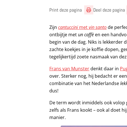
Print deze pagina
Deel deze pagina
Zijn
cantuccini
met
vin santo
de perfec
ontbijtje met
un caffè
en een handvo
begin van de dag. Niks is lekkerder 
zachte koekjes in je koffie dopen, g
tegelijkertijd zoete nasmaak van de
Frans van Munster
denkt daar in
Pug
over. Sterker nog, hij bedacht er ee
combinatie van het Nederlandse
lek
dus!
De term wordt inmiddels ook volop g
zelfs als Frans kookt – ook al doet hi
manier.