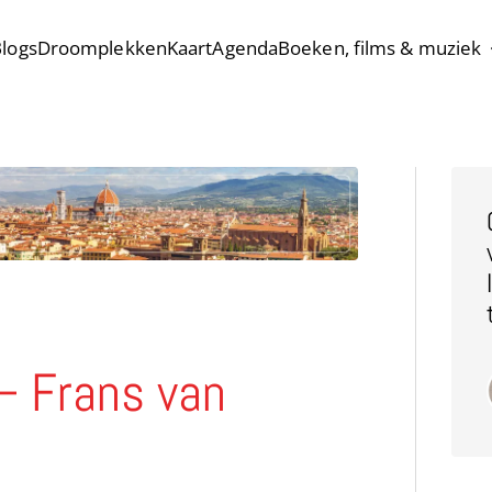
logs
Droomplekken
Kaart
Agenda
Boeken, films & muziek
– Frans van