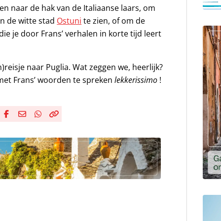
izen naar de hak van de Italiaanse laars, om
n de witte stad
Ostuni
te zien, of om de
 je door Frans’ verhalen in korte tijd leert
reisje naar Puglia. Wat zeggen we, heerlijk?
 met Frans’ woorden te spreken
lekkerissimo
!
Deel via Facebook
Deel via e-mail
Deel via WhatsApp
Kopieër link
Kopieer huidige URL naar klembord