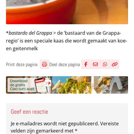
*
bastardo del Grappa
> de ‘bastaard van de Grappa-
regio’ is een speciale kaas die wordt gemaakt van koe-
en geitenmelk
Deel deze pagina
Print deze pagina
Deel via Facebook
Deel via e-mail
Deel via What
Kopieër lin
Kopieer hu
Geef een reactie
Je e-mailadres wordt niet gepubliceerd.
Vereiste
velden zijn gemarkeerd met
*