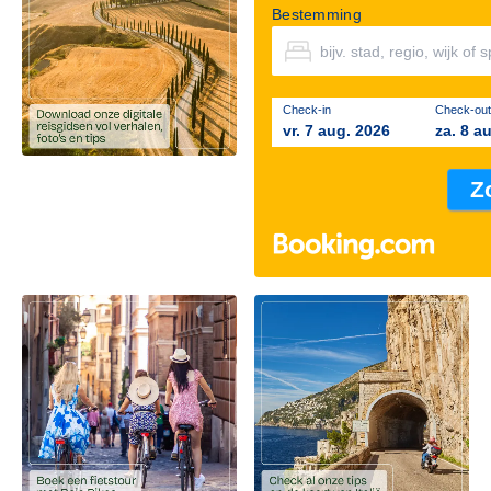
Bestemming
Check-in
Check-out
vr. 7 aug. 2026
za. 8 a