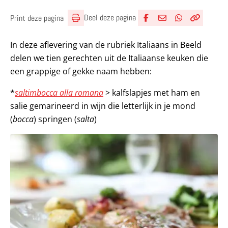
Deel deze pagina
Print deze pagina
Deel via Facebook
Deel via e-mail
Deel via What
Kopieër lin
Kopieer hu
In deze aflevering van de rubriek Italiaans in Beeld
delen we tien gerechten uit de Italiaanse keuken die
een grappige of gekke naam hebben:
*
saltimbocca alla romana
> kalfslapjes met ham en
salie gemarineerd in wijn die letterlijk in je mond
(
bocca
) springen (
salta
)