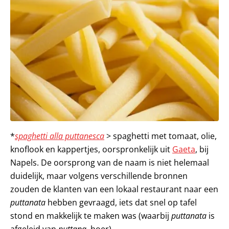
*
spaghetti alla puttanesca
> spaghetti met tomaat, olie,
knoflook en kappertjes, oorspronkelijk uit
Gaeta
, bij
Napels. De oorsprong van de naam is niet helemaal
duidelijk, maar volgens verschillende bronnen
zouden de klanten van een lokaal restaurant naar een
puttanata
hebben gevraagd, iets dat snel op tafel
stond en makkelijk te maken was (waarbij
puttanata
is
afgeleid van
puttana
, hoer)