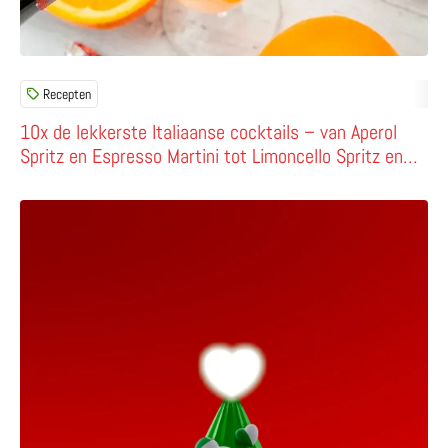
Recepten
10x de lekkerste Italiaanse cocktails – van Aperol
Spritz en Espresso Martini tot Limoncello Spritz en
sgroppino
Lees meer over Tu scendi dalle stelle – een Italiaans kers