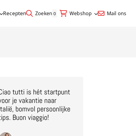
Recepten
Zoeken
Webshop
Mail ons
0
Ciao tutti is hét startpunt
voor je vakantie naar
Italië, bomvol persoonlijke
tips. Buon viaggio!