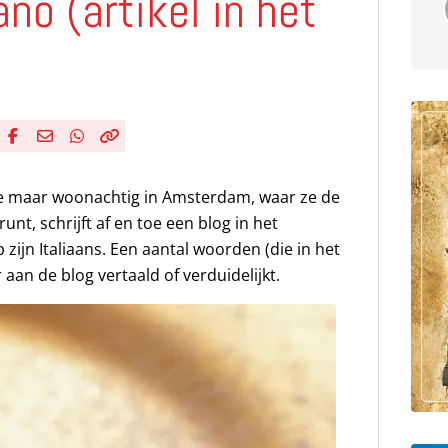
ano (artikel in het
Deel via Facebook
Deel via e-mail
Deel via WhatsApp
Kopieër link
Kopieer huidige URL naar klembord
e maar woonachtig in Amsterdam, waar ze de
runt, schrijft af en toe een blog in het
 zijn Italiaans. Een aantal woorden (die in het
aan de blog vertaald of verduidelijkt.