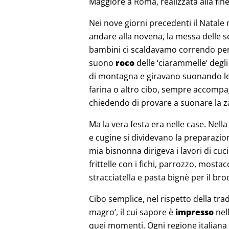
Maggiore a Roma, realizzata alla fin
Nei nove giorni precedenti il Natal
andare alla novena, la messa delle s
bambini ci scaldavamo correndo per l
suono
roco
delle ‘ciarammelle’ degl
di montagna e giravano suonando le 
farina o altro cibo, sempre accompa
chiedendo di provare a suonare la
Ma la vera festa era nelle case. Nel
e cugine si dividevano la preparazion
mia bisnonna dirigeva i lavori di cuc
frittelle con i fichi, parrozzo, mostac
stracciatella e pasta bignè per il br
Cibo semplice, nel rispetto della tra
magro’, il cui sapore è
impresso
nel
quei momenti. Ogni regione italiana h