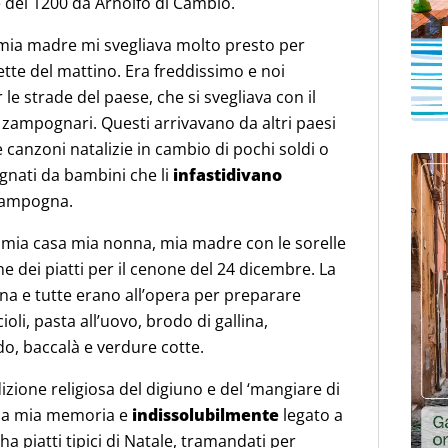
e del 1200 da Arnolfo di Cambio.
e mia madre mi svegliava molto presto per
ette del mattino. Era freddissimo e noi
e strade del paese, che si svegliava con il
i zampognari. Questi arrivavano da altri paesi
canzoni natalizie in cambio di pochi soldi o
gnati da bambini che li
infastidivano
 zampogna.
la mia casa mia nonna, mia madre con le sorelle
e dei piatti per il cenone del 24 dicembre. La
ina e tutte erano all’opera per preparare
cioli, pasta all’uovo, brodo di gallina,
odo, baccalà e verdure cotte.
dizione religiosa del digiuno e del ‘mangiare di
la mia memoria e
indissolubilmente
legato a
a piatti tipici di Natale, tramandati per