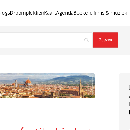
logs
Droomplekken
Kaart
Agenda
Boeken, films & muziek