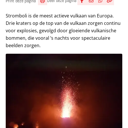
Deel deze pagina
Print deze pagina
Deel via Facebook
Deel via e-mail
Deel via What
Kopieër lin
Kopieer hu
Stromboli is de meest actieve vulkaan van Europa.
Drie kraters op de top van de vulkaan zorgen continu
voor explosies, gevolgd door gloeiende vulkanische
bommen, die vooral ’s nachts voor spectaculaire
beelden zorgen.