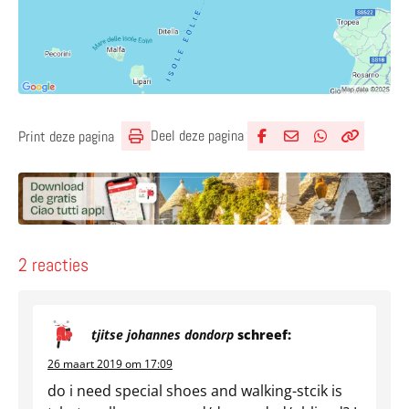
Deel deze pagina
Print deze pagina
Deel via Facebook
Deel via e-mail
Deel via What
Kopieër lin
Kopieer hu
2 reacties
tjitse johannes dondorp
schreef:
26 maart 2019 om 17:09
do i need special shoes and walking-stcik is