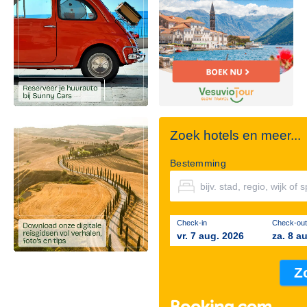
Zoek hotels en meer...
Bestemming
Check-in
Check-out
vr. 7 aug. 2026
za. 8 a