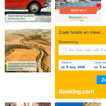
Zoek hotels en meer...
Bestemming
Check-in
Check-out
za. 8 aug. 2026
zo. 9 a