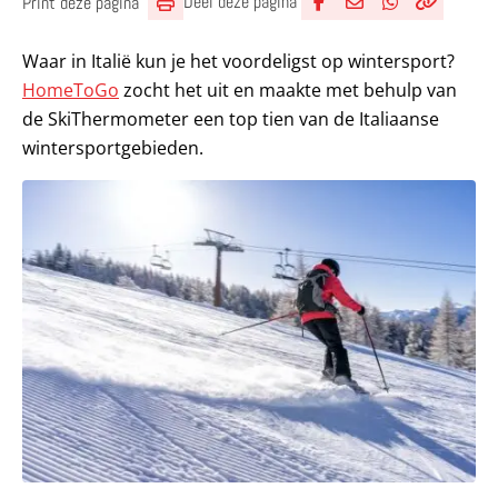
Deel deze pagina
Print deze pagina
Deel via Facebook
Deel via e-mail
Deel via What
Kopieër lin
Kopieer hu
Waar in Italië kun je het voordeligst op wintersport?
HomeToGo
zocht het uit en maakte met behulp van
de SkiThermometer een top tien van de Italiaanse
wintersportgebieden.