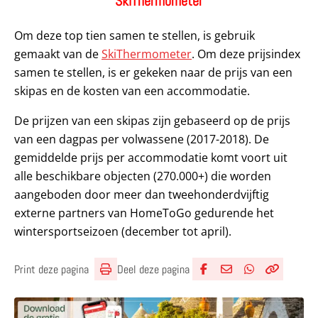
SkiThermometer
Om deze top tien samen te stellen, is gebruik
gemaakt van de
SkiThermometer
. Om deze prijsindex
samen te stellen, is er gekeken naar de prijs van een
skipas en de kosten van een accommodatie.
De prijzen van een skipas zijn gebaseerd op de prijs
van een dagpas per volwassene (2017-2018). De
gemiddelde prijs per accommodatie komt voort uit
alle beschikbare objecten (270.000+) die worden
aangeboden door meer dan tweehonderdvijftig
externe partners van HomeToGo gedurende het
wintersportseizoen (december tot april).
Deel deze pagina
Print deze pagina
Deel via Facebook
Deel via e-mail
Deel via What
Kopieër lin
Kopieer hu