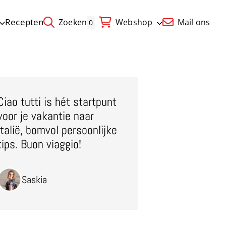
Recepten
Zoeken
Webshop
Mail ons
0
Ciao tutti is hét startpunt
voor je vakantie naar
Italië, bomvol persoonlijke
tips. Buon viaggio!
Saskia