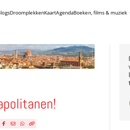
logs
Droomplekken
Kaart
Agenda
Boeken, films & muziek
apolitanen!