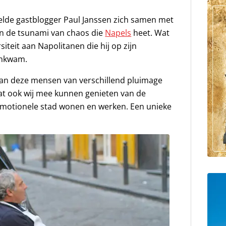
Deel via Facebook
Deel via e-mail
Deel via WhatsApp
Kopieër link
Kopieer huidige URL naar klembord
pelde gastblogger Paul Janssen zich samen met
in de tsunami van chaos die
Napels
heet. Wat
teit aan Napolitanen die hij op zijn
enkwam.
l van deze mensen van verschillend pluimage
dat ook wij mee kunnen genieten van de
emotionele stad wonen en werken. Een unieke