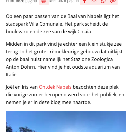
Deel deze pagina
Print deze pagina
Deel via Facebook
Deel via e-mail
Deel via What
Kopieër lin
Kopieer hu
Op een paar passen van de Baai van Napels ligt het
stadspark Villa Comunale. Het park scheidt de
boulevard en de zee van de wijk Chiaia.
Midden in dit park vind je echter een klein stukje zee
terug. In het grote crèmekleurige gebouw dat uitkijkt
op de baai huist namelijk het Stazione Zoologica
Anton Dohrn. Hier vind je het oudste aquarium van
Italië.
Joël en Iris van
Ontdek Napels
bezochten deze plek,
die vorige zomer heropend werd voor het publiek, en
nemen je er in deze blog mee naartoe.