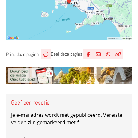
Deel deze pagina
Print deze pagina
Deel via Facebook
Deel via e-mail
Deel via What
Kopieër lin
Kopieer hu
Geef een reactie
Je e-mailadres wordt niet gepubliceerd.
Vereiste
velden zijn gemarkeerd met
*