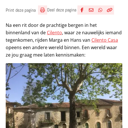
Deel deze pagina
Print deze pagina
Deel via Facebook
Deel via e-mail
Deel via What
Kopieër lin
Kopieer hu
Na een rit door de prachtige bergen in het
binnenland van de
Cilento
, waar ze nauwelijks iemand
tegenkomen, rijden Marga en Hans van
Cilento Casa
opeens een andere wereld binnen. Een wereld waar
ze jou graag mee laten kennismaken: