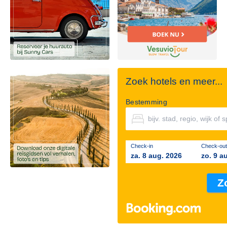
Zoek hotels en meer...
Bestemming
Check-in
Check-out
za. 8 aug. 2026
zo. 9 a