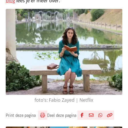
blog
lees je er meer over.
foto’s: Fabio Zayed | Netflix
Deel deze pagina
Print deze pagina
Deel via Facebook
Deel via e-mail
Deel via What
Kopieër lin
Kopieer hu