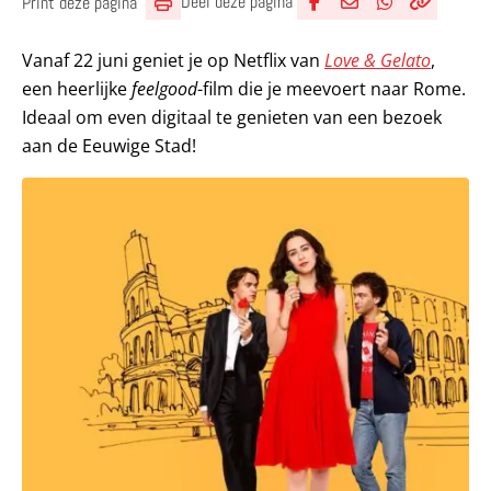
Deel deze pagina
Print deze pagina
Deel via Facebook
Deel via e-mail
Deel via What
Kopieër lin
Kopieer hu
Vanaf 22 juni geniet je op Netflix van
Love & Gelato
,
een heerlijke
feelgood
-film die je meevoert naar Rome.
Ideaal om even digitaal te genieten van een bezoek
aan de Eeuwige Stad!