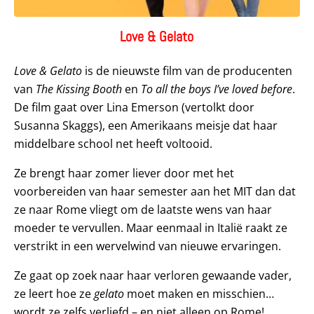
Love & Gelato
Love & Gelato
is de nieuwste film van de producenten
van
The Kissing Booth
en
To
a
ll the
b
oys I’ve
l
oved
b
efore
.
De film gaat over Lina Emerson (vertolkt door
Susanna Skaggs), een Amerikaans meisje dat haar
middelbare school net heeft voltooid.
Ze brengt haar zomer liever door met het
voorbereiden van haar semester aan het MIT dan dat
ze naar Rome vliegt om de laatste wens van haar
moeder te vervullen. Maar eenmaal in Italië raakt ze
verstrikt in een wervelwind van nieuwe ervaringen.
Ze gaat op zoek naar haar verloren gewaande vader,
ze leert hoe ze
gelato
moet maken en misschien…
wordt ze zelfs verliefd – en niet alleen op Rome!