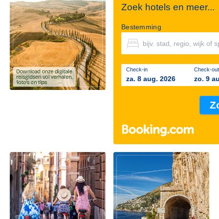
Zoek hotels en meer...
Bestemming
Check-in
Check-out
za. 8 aug. 2026
zo. 9 a