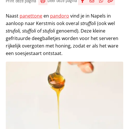
Deel deze pagina
Print deze pagina
Deel via Facebook
Deel via e-mail
Deel via What
Kopieër lin
Kopieer hu
Naast
panettone
en
pandoro
vind je in Napels in
aanloop naar Kerstmis ook overal
struffoli
(ook wel
strufoli, stuffoli
of
stufoli
genoemd). Deze kleine
gefrituurde deegballetjes worden voor het serveren
rijkelijk overgoten met honing, zodat er als het ware
een soesjestaart ontstaat.