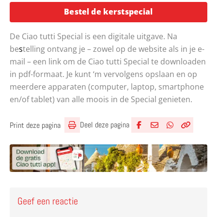
Bestel de kerstspecial
De Ciao tutti Special is een digitale uitgave. Na
be
s
telling ontvang je – zowel op de website als in je e-
mail – een link om de Ciao tutti Special te downloaden
in pdf-formaat. Je kunt ‘m vervolgens opslaan en op
meerdere apparaten (computer, laptop, smartphone
en/of tablet) van alle moois in de Special genieten.
Deel deze pagina
Print deze pagina
Deel via Facebook
Deel via e-mail
Deel via What
Kopieër lin
Kopieer hu
Geef een reactie