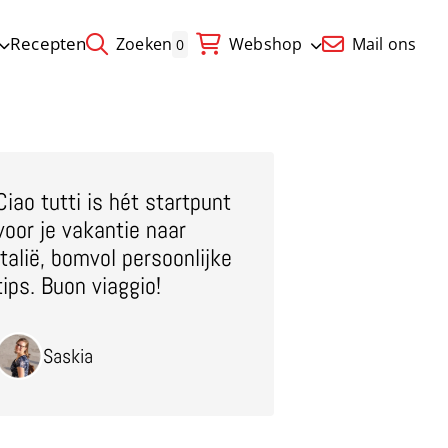
Recepten
Zoeken
Webshop
Mail ons
0
Ciao tutti is hét startpunt
voor je vakantie naar
Italië, bomvol persoonlijke
tips. Buon viaggio!
Saskia