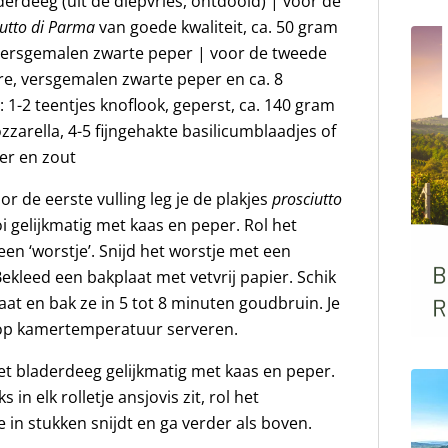
erdeeg (uit de diepvries, ontdooid) | voor de
iutto di Parma
van goede kwaliteit, ca. 50 gram
versgemalen zwarte peper | voor de tweede
ère, versgemalen zwarte peper en ca. 8
g: 1-2 teentjes knoflook, geperst, ca. 140 gram
zarella, 4-5 fijngehakte basilicumblaadjes of
er en zout
 de eerste vulling leg je de plakjes
prosciutto
i gelijkmatig met kaas en peper. Rol het
een ‘worstje’. Snijd het worstje met een
ekleed een bakplaat met vetvrij papier. Schik
aat en bak ze in 5 tot 8 minuten goudbruin. Je
s op kamertemperatuur serveren.
het bladerdeeg gelijkmatig met kaas en peper.
 in elk rolletje ansjovis zit, rol het
e in stukken snijdt en ga verder als boven.