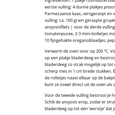
Ingrediënten: 1 pakje roomboterblad
eerste vulling: 4 dunne plakjes
prosc
Parmezaanse kaas, versgeraspt en 
vulling: ca. 100 gram geraspte gruy
ansjovisfilets | voor de derde vullin
tomatenpuree, 2-3 mini-bolletjes moz
10 fijngehakte oreganoblaadjes, pep
Verwarm de oven voor op 200 ºC. Voor
op een plakje bladerdeeg en bestroo
bladerdeeg zo strak mogelijk op tot 
scherp mes in 1 cm brede stukken. B
de rolletjes naast elkaar op de bakpl
kunt ze zowel direct uit de oven al
Voor de tweede vulling bestrooi je 
Schik de ansjovis erop, zodat er straks
bladerdeeg op tot een ‘worstje’ dat j