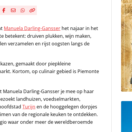
Deel via Facebook
Deel via e-mail
Deel via WhatsApp
Kopieër link
Kopieer huidige URL naar klembord
mt
Manuela Darling-Gansser
het najaar in het
te betekent: druiven plukken, wijn maken,
len verzamelen en rijst oogsten langs de
 kazen, gemaakt door piepkleine
arkt. Kortom, op culinair gebied is Piemonte
 Manuela Darling-Gansser je mee op haar
ezoekt landhuizen, voedselmarkten,
 hoofdstad
Turijn
en de hooggelegen dorpjes
heimen van de regionale keuken te ontdekken.
regio waar onder meer de wereldberoemde