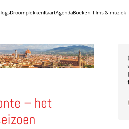
logs
Droomplekken
Kaart
Agenda
Boeken, films & muziek
onte – het
seizoen