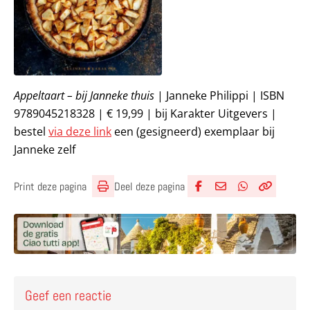
Appeltaart – bij Janneke thuis
| Janneke Philippi | ISBN
9789045218328 | € 19,99 | bij Karakter Uitgevers |
bestel
via deze link
een (gesigneerd) exemplaar bij
Janneke zelf
Deel deze pagina
Print deze pagina
Deel via Facebook
Deel via e-mail
Deel via What
Kopieër lin
Kopieer hu
Geef een reactie