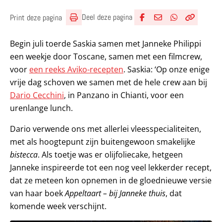
Deel deze pagina
Print deze pagina
Deel via Facebook
Deel via e-mail
Deel via What
Kopieër lin
Kopieer hu
Begin juli toerde Saskia samen met Janneke Philippi
een weekje door Toscane, samen met een filmcrew,
voor
een reeks Aviko-recepten
. Saskia: ‘Op onze enige
vrije dag schoven we samen met de hele crew aan bij
Dario Cecchini
, in Panzano in Chianti, voor een
urenlange lunch.
Dario verwende ons met allerlei vleesspecialiteiten,
met als hoogtepunt zijn buitengewoon smakelijke
bistecca
. Als toetje was er olijfoliecake, hetgeen
Janneke inspireerde tot een nog veel lekkerder recept,
dat ze meteen kon opnemen in de gloednieuwe versie
van haar boek
Appeltaart – bij Janneke thuis
, dat
komende week verschijnt.