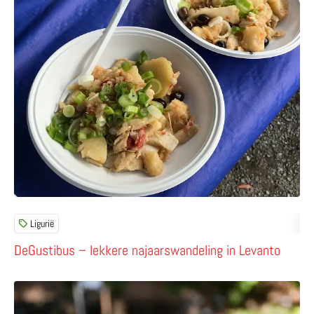
Lees meer over DeGustibus – lekkere najaarswandeling i
Ligurië
DeGustibus – lekkere najaarswandeling in Levanto
Lees meer over Orto Botanico di Brera – een oase van ru