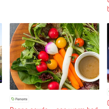
Marche
liotheek vol bomen in Milaan
Lees meer over Bagna cauda – een warm bad om groen
L
Piemonte