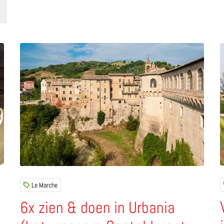
n van de Valtellina (Lombardije)
Lees meer over 6x zien & doen in Urbania (het vroege
L
Le Marche
6x zien & doen in Urbania