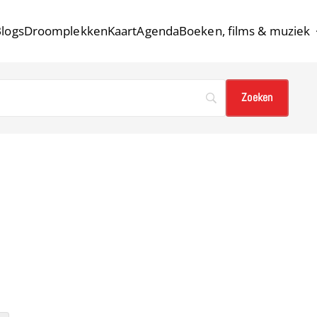
logs
Droomplekken
Kaart
Agenda
Boeken, films & muziek