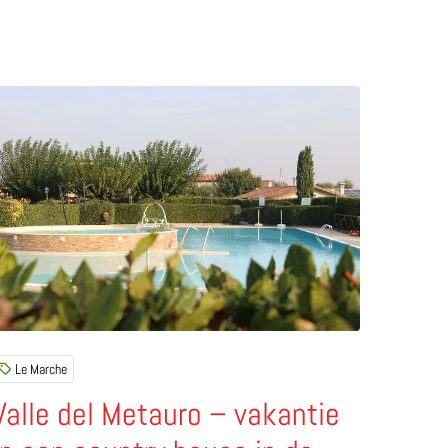
re Casteldurante) in Le Marche
ees meer over Valle del Metauro – vakantie in een country 
Le Marche
Valle del Metauro – vakantie