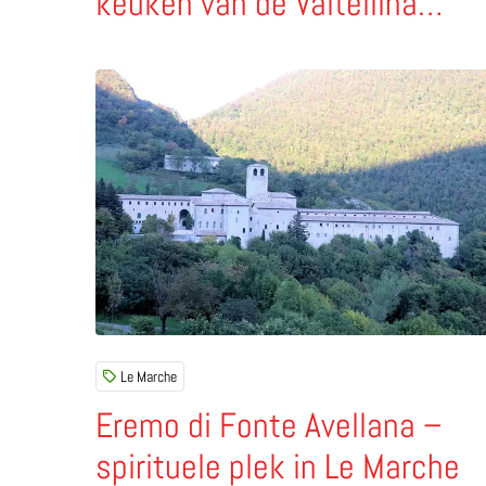
keuken van de Valtellina
(Lombardije)
Lees meer over Eremo di Fonte Avellana – spirit
Le Marche
Eremo di Fonte Avellana –
spirituele plek in Le Marche