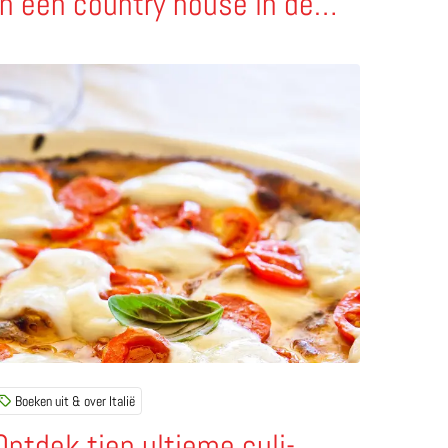
in een country house in de
provincie van de honderd
dorpjes
Werelderfgoed in Le Marche
ees meer over Ontdek tien ultieme culi-bestemmingen in Ital
Boeken uit & over Italië
Ontdek tien ultieme culi-