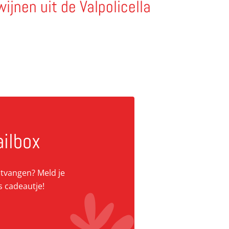
wijnen uit de Valpolicella
ailbox
ontvangen? Meld je
s cadeautje!