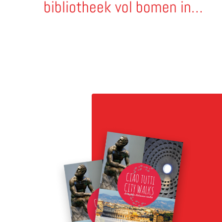
bibliotheek vol bomen in
Milaan