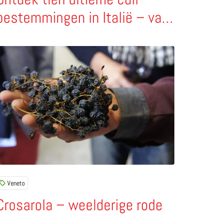
bestemmingen in Italië – van
Bologna tot Bari
te in te dippen
ees meer over Crosarola – weelderige rode wijnen uit de Val
Veneto
Crosarola – weelderige rode