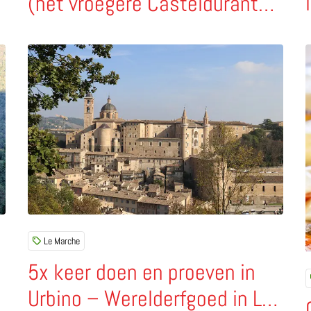
(het vroegere Casteldurante)
in Le Marche
uele plek in Le Marche
Lees meer over 5x keer doen en proeven in Urbino – 
L
Le Marche
5x keer doen en proeven in
Urbino – Werelderfgoed in Le