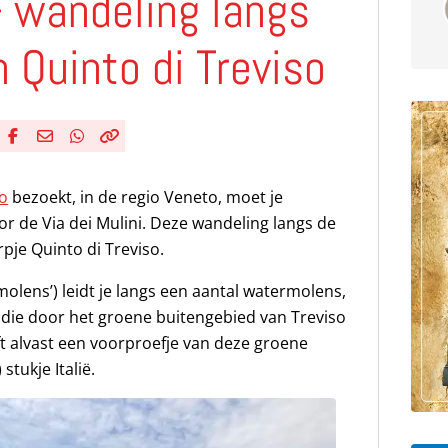
– wandeling langs
 Quinto di Treviso
Deel via Facebook
Deel via e-mail
Deel via WhatsApp
Kopieër link
Kopieer huidige URL naar klembord
so
bezoekt, in de regio Veneto, moet je
or de Via dei Mulini. Deze wandeling langs de
orpje Quinto di Treviso.
molens’) leidt je langs een aantal watermolens,
r die door het groene buitengebied van Treviso
ft alvast een voorproefje van deze groene
tukje Italië.