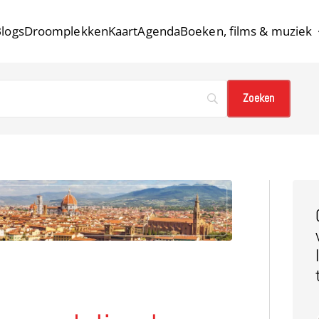
logs
Droomplekken
Kaart
Agenda
Boeken, films & muziek