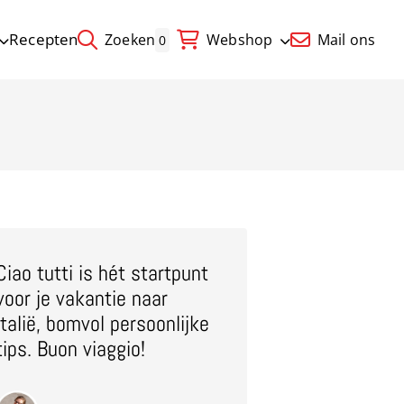
Recepten
Zoeken
Webshop
Mail ons
0
Ciao tutti is hét startpunt
voor je vakantie naar
Italië, bomvol persoonlijke
tips. Buon viaggio!