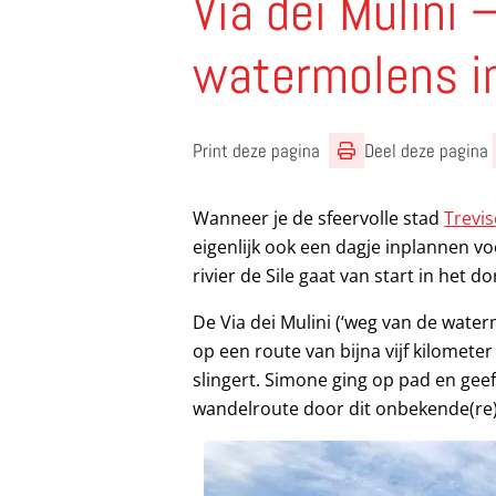
Via dei Mulini 
watermolens in
Print deze pagina
Deel deze pagina
Wanneer je de sfeervolle stad
Trevi
eigenlijk ook een dagje inplannen vo
rivier de Sile gaat van start in het d
De Via dei Mulini (‘weg van de water
op een route van bijna vijf kilomete
slingert. Simone ging op pad en gee
wandelroute door dit onbekende(re) s