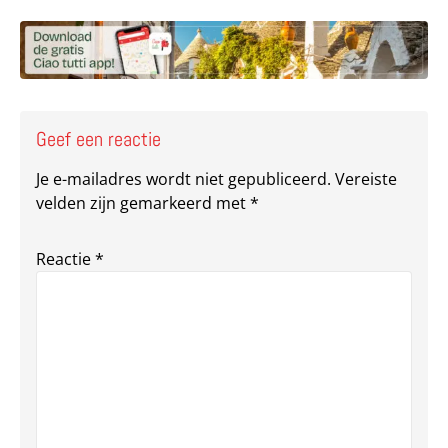
Deel via Facebook
Deel via e-mail
Deel via What
Kopieër lin
Kopieer hu
Geef een reactie
Je e-mailadres wordt niet gepubliceerd.
Vereiste
velden zijn gemarkeerd met
*
Reactie
*