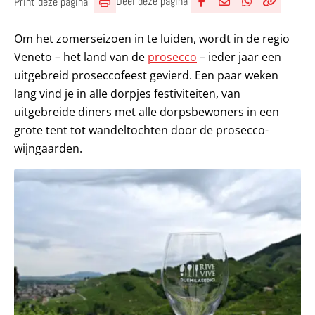
Deel deze pagina
Print deze pagina
Deel via Facebook
Deel via e-mail
Deel via What
Kopieër lin
Kopieer hu
Om het zomerseizoen in te luiden, wordt in de regio
Veneto – het land van de
prosecco
– ieder jaar een
uitgebreid proseccofeest gevierd. Een paar weken
lang vind je in alle dorpjes festiviteiten, van
uitgebreide diners met alle dorpsbewoners in een
grote tent tot wandeltochten door de prosecco-
wijngaarden.