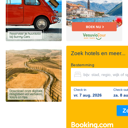
Zoek hotels en meer...
Bestemming
Check-in
Check-out
vr. 7 aug. 2026
za. 8 a