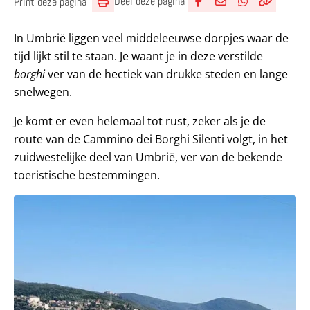
Deel deze pagina
Print deze pagina
Deel via Facebook
Deel via e-mail
Deel via What
Kopieër lin
Kopieer hu
In Umbrië liggen veel middeleeuwse dorpjes waar de
tijd lijkt stil te staan. Je waant je in deze verstilde
borghi
ver van de hectiek van drukke steden en lange
snelwegen.
Je komt er even helemaal tot rust, zeker als je de
route van de Cammino dei Borghi Silenti volgt, in het
zuidwestelijke deel van Umbrië, ver van de bekende
toeristische bestemmingen.