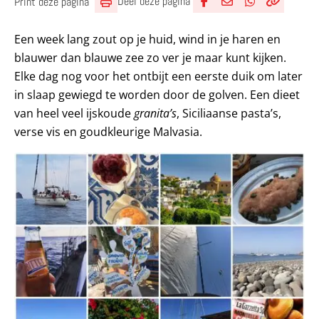
Deel deze pagina
Print deze pagina
Deel via Facebook
Deel via e-mail
Deel via What
Kopieër lin
Kopieer hu
Een week lang zout op je huid, wind in je haren en
blauwer dan blauwe zee zo ver je maar kunt kijken.
Elke dag nog voor het ontbijt een eerste duik om later
in slaap gewiegd te worden door de golven. Een dieet
van heel veel ijskoude
granita’s
, Siciliaanse pasta’s,
verse vis en goudkleurige Malvasia.