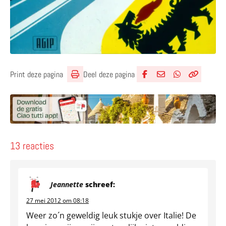
Deel deze pagina
Print deze pagina
Deel via Facebook
Deel via e-mail
Deel via What
Kopieër lin
Kopieer hu
13 reacties
Jeannette
schreef:
27 mei 2012 om 08:18
Weer zo´n geweldig leuk stukje over Italie! De