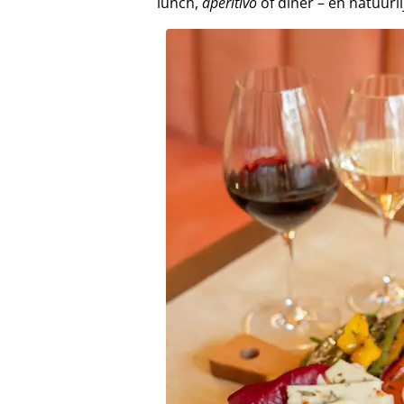
lunch,
aperitivo
of diner – en natuurl