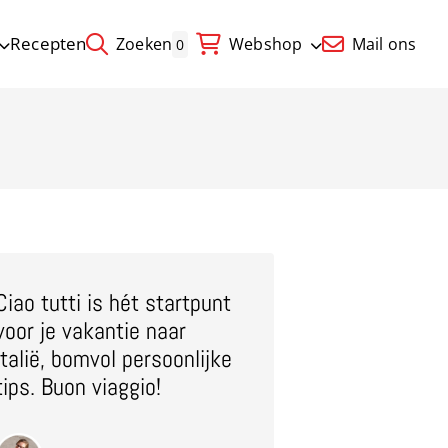
Recepten
Zoeken
Webshop
Mail ons
0
Ciao tutti is hét startpunt
voor je vakantie naar
Italië, bomvol persoonlijke
tips. Buon viaggio!