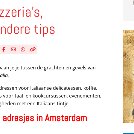
zzeria’s,
ndere tips
Deel via Facebook
Deel via e-mail
Deel via WhatsApp
Kopieër link
Kopieer huidige URL naar klembord
waan je je tussen de grachten en gevels van
talia
.
ressen voor Italiaanse delicatessen, koffie,
tips voor taal- en kookcursussen, evenementen,
heden met een Italiaans tintje.
e adresjes in Amsterdam