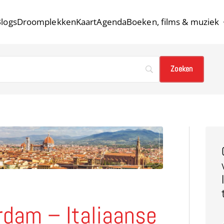
logs
Droomplekken
Kaart
Agenda
Boeken, films & muziek
erdam – Italiaanse