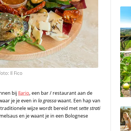
foto: Il Fico
nnen bij
Ilario
, een bar / restaurant aan de
waar je je even in
la grassa
waant. Een hap van
p traditionele wijze wordt bereid met
sette strati
amelsaus en je waant je in een Bolognese