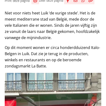
Deel deze pagina
Print deze pagina
Deel via Facebook
Deel via e-mail
Deel via What
Kopieër lin
Kopieer hu
Niet voor niets heet Luik ‘de vurige stede’. Het is de
meest mediterrane stad van België, mede door de
vele Italianen die er wonen. Sinds de jaren vijftig zijn
ze vanuit de laars naar België gekomen, hoofdzakelijk
vanwege de mijnindustrie.
Op dit moment wonen er circa honderdduizend Italo-
Belgen in Luik. Dat zie je terug in de producten,
winkels en restaurants en op de beroemde
zondagsmarkt La Batte
.