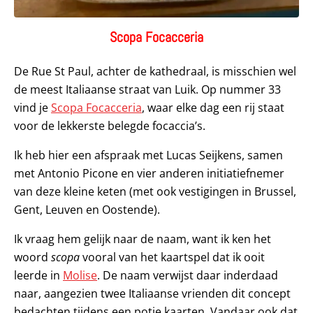
Scopa Focacceria
De Rue St Paul, achter de kathedraal, is misschien wel
de meest Italiaanse straat van Luik. Op nummer 33
vind je
Scopa Focacceria
, waar elke dag een rij staat
voor de lekkerste belegde focaccia’s.
Ik heb hier een afspraak met Lucas Seijkens, samen
met Antonio Picone en vier anderen initiatiefnemer
van deze kleine keten (met ook vestigingen in Brussel,
Gent, Leuven en Oostende).
Ik vraag hem gelijk naar de naam, want ik ken het
woord
scopa
vooral van het kaartspel dat ik ooit
leerde in
Molise
. De naam verwijst daar inderdaad
naar, aangezien twee Italiaanse vrienden dit concept
bedachten tijdens een potje kaarten. Vandaar ook dat