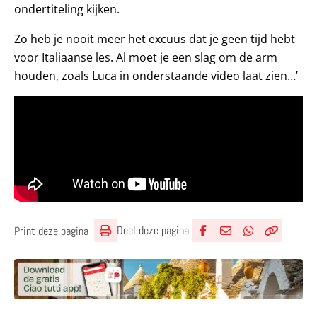
ondertiteling kijken.
Zo heb je nooit meer het excuus dat je geen tijd hebt
voor Italiaanse les. Al moet je een slag om de arm
houden, zoals Luca in onderstaande video laat zien…’
Deel deze pagina
Print deze pagina
Deel via Facebook
Deel via e-mail
Deel via What
Kopieër lin
Kopieer hu