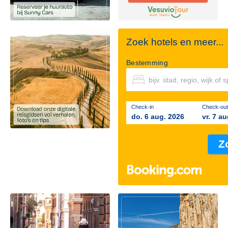
Zoek hotels en meer...
Bestemming
Check-in
Check-out
do. 6 aug. 2026
vr. 7 a