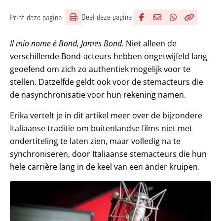
Deel deze pagina
Print deze pagina
Deel via Facebook
Deel via e-mail
Deel via What
Kopieër lin
Kopieer hu
Il mio nome è Bond, James Bond.
Niet alleen de
verschillende Bond-acteurs hebben ongetwijfeld lang
geoefend om zich zo authentiek mogelijk voor te
stellen. Datzelfde geldt ook voor de stemacteurs die
de nasynchronisatie voor hun rekening namen.
Erika vertelt je in dit artikel meer over de bijzondere
Italiaanse traditie om buitenlandse films niet met
ondertiteling te laten zien, maar volledig na te
synchroniseren, door Italiaanse stemacteurs die hun
hele carrière lang in de keel van een ander kruipen.