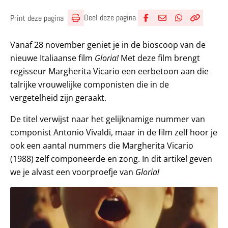
Deel deze pagina
Print deze pagina
Deel via Facebook
Deel via e-mail
Deel via What
Kopieër lin
Kopieer hu
Vanaf 28 november geniet je in de bioscoop van de
nieuwe Italiaanse film
Gloria!
Met deze film brengt
regisseur Margherita Vicario een eerbetoon aan die
talrijke vrouwelijke componisten die in de
vergetelheid zijn geraakt.
De titel verwijst naar het gelijknamige nummer van
componist Antonio Vivaldi, maar in de film zelf hoor je
ook een aantal nummers die Margherita Vicario
(1988) zelf componeerde en zong. In dit artikel geven
we je alvast een voorproefje van
Gloria!