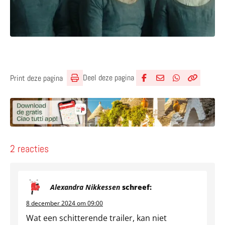
Deel deze pagina
Print deze pagina
Deel via Facebook
Deel via e-mail
Deel via What
Kopieër lin
Kopieer hu
2 reacties
Alexandra Nikkessen
schreef:
8 december 2024 om 09:00
Wat een schitterende trailer, kan niet