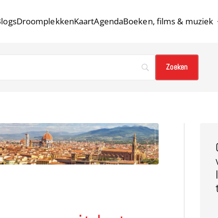
logs
Droomplekken
Kaart
Agenda
Boeken, films & muziek