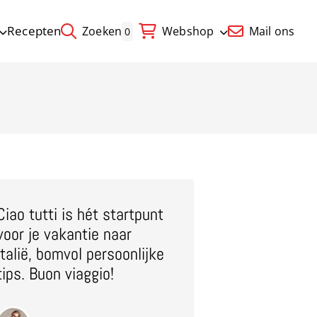
Recepten
Zoeken
Webshop
Mail ons
0
Ciao tutti is hét startpunt
voor je vakantie naar
Italië, bomvol persoonlijke
tips. Buon viaggio!