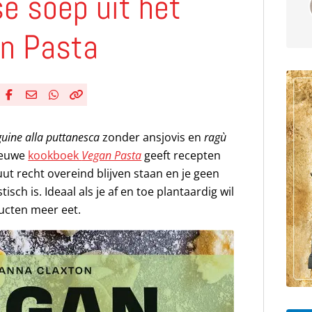
se soep uit het
n Pasta
Deel via Facebook
Deel via e-mail
Deel via WhatsApp
Kopieër link
Kopieer huidige URL naar klembord
guine alla puttanesca
zonder ansjovis en
ragù
ieuwe
kookboek
Vegan Pasta
geeft recepten
ut recht overeind blijven staan en je geen
isch is. Ideaal als je af en toe plantaardig wil
ducten meer eet.