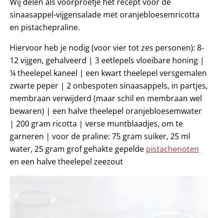
Wij delen als voorproefje het recept voor de
sinaasappel-vijgensalade met oranjebloesemricotta
en pistachepraline.
Hiervoor heb je nodig (voor vier tot zes personen): 8-
12 vijgen, gehalveerd | 3 eetlepels vloeibare honing |
¼ theelepel kaneel | een kwart theelepel versgemalen
zwarte peper | 2 onbespoten sinaasappels, in partjes,
membraan verwijderd (maar schil en membraan wel
bewaren) | een halve theelepel oranjebloesemwater
| 200 gram ricotta | verse muntblaadjes, om te
garneren | voor de praline: 75 gram suiker, 25 ml
water, 25 gram grof gehakte gepelde
pistachenoten
en een halve theelepel zeezout