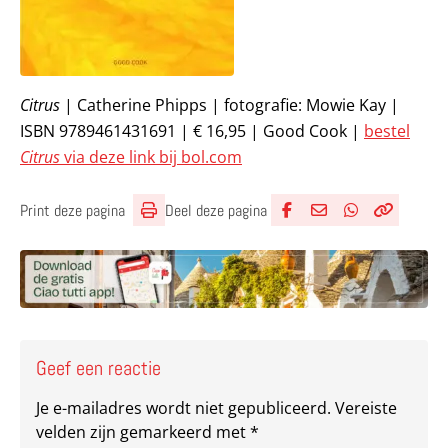
Citrus
| Catherine Phipps | fotografie: Mowie Kay |
ISBN 9789461431691 | € 16,95 | Good Cook |
bestel
Citrus
via deze link bij bol.com
Deel deze pagina
Print deze pagina
Deel via Facebook
Deel via e-mail
Deel via What
Kopieër lin
Kopieer hu
Geef een reactie
Je e-mailadres wordt niet gepubliceerd.
Vereiste
velden zijn gemarkeerd met
*