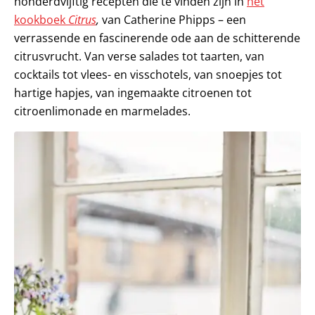
honderdvijftig recepten die te vinden zijn in
het
kookboek
Citrus
,
van Catherine Phipps – een
verrassende en fascinerende ode aan de schitterende
citrusvrucht. Van verse salades tot taarten, van
cocktails tot vlees- en visschotels, van snoepjes tot
hartige hapjes, van ingemaakte citroenen tot
citroenlimonade en marmelades.