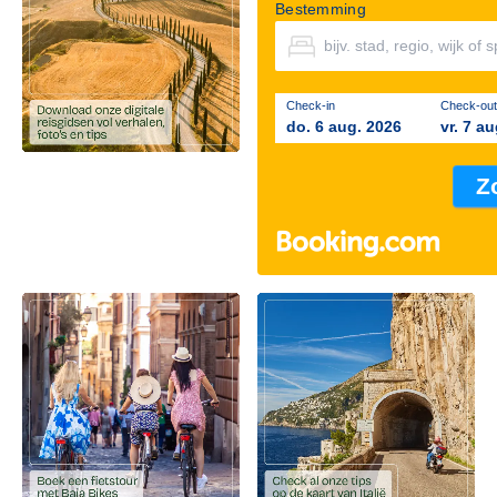
Bestemming
Check-in
Check-out
do. 6 aug. 2026
vr. 7 a