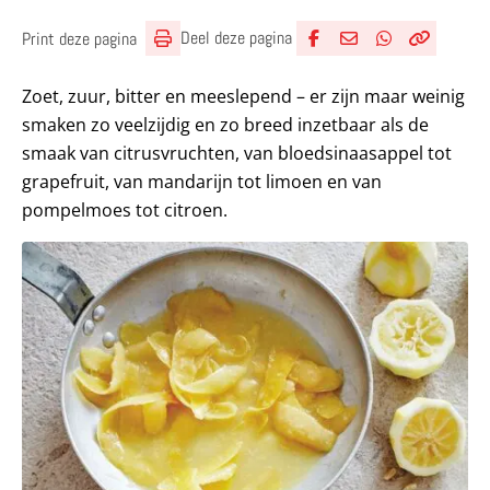
Deel deze pagina
Print deze pagina
Deel via Facebook
Deel via e-mail
Deel via What
Kopieër lin
Kopieer hu
Zoet, zuur, bitter en meeslepend – er zijn maar weinig
smaken zo veelzijdig en zo breed inzetbaar als de
smaak van citrusvruchten, van bloedsinaasappel tot
grapefruit, van mandarijn tot limoen en van
pompelmoes tot citroen.