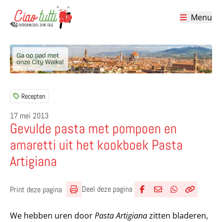
Menu
Ciao tutti – de beste tips voor je vakantie in Italië
Recepten
17 mei 2013
Gevulde pasta met pompoen en
amaretti uit het kookboek Pasta
Artigiana
Deel deze pagina
Print deze pagina
Deel via Facebook
Deel via e-mail
Deel via What
Kopieër lin
Kopieer hu
We hebben uren door
Pasta Artigiana
zitten bladeren,