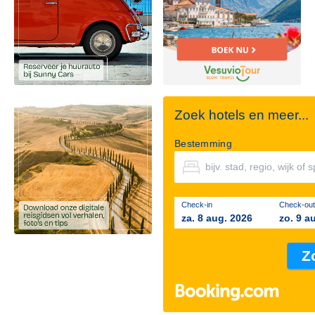
Zoek hotels en meer...
Bestemming
Check-in
Check-out
za. 8 aug. 2026
zo. 9 a