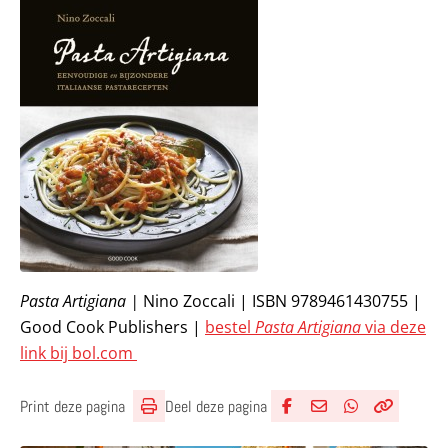
Pasta Artigiana |
Nino Zoccali | ISBN 9789461430755 |
Good Cook Publishers |
bestel
Pasta Artigiana
via deze
link bij bol.com
Deel deze pagina
Print deze pagina
Deel via Facebook
Deel via e-mail
Deel via What
Kopieër lin
Kopieer hu