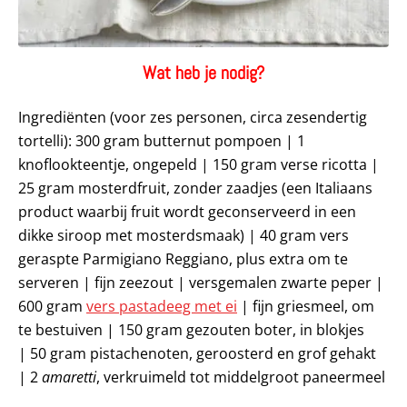
Wat heb je nodig?
Ingrediënten (voor zes personen, circa zesendertig
tortelli): 300 gram butternut pompoen | 1
knoflookteentje, ongepeld | 150 gram verse ricotta |
25 gram mosterdfruit, zonder zaadjes (een Italiaans
product waarbij fruit wordt geconserveerd in een
dikke siroop met mosterdsmaak) | 40 gram vers
geraspte Parmigiano Reggiano, plus extra om te
serveren | fijn zeezout | versgemalen zwarte peper |
600 gram
vers pastadeeg met ei
| fijn griesmeel, om
te bestuiven | 150 gram gezouten boter, in blokjes
| 50 gram pistachenoten, geroosterd en grof gehakt
| 2
amaretti
, verkruimeld tot middelgroot paneermeel