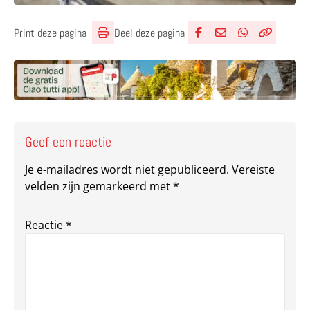
Deel deze pagina
Print deze pagina
Deel via Facebook
Deel via e-mail
Deel via What
Kopieër lin
Kopieer hu
Geef een reactie
Je e-mailadres wordt niet gepubliceerd.
Vereiste
velden zijn gemarkeerd met
*
Reactie
*