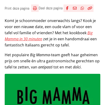
Deel deze pagina
Print deze pagina
Deel via Facebook
Deel via e-mail
Deel via What
Kopieër lin
Kopieer hu
Komt je schoonmoeder onverwachts langs? Kook je
voor een nieuwe date, een oude vlam of voor een
tafel vol familie of vrienden? Met het kookboek
Big
Mamma in 30 minuten
zet je in een handomdraai een
fantastisch Italiaans gerecht op tafel.
Het populaire
Big Mamma
-team geeft haar geheimen
prijs om snelle én ultra gastronomische gerechten op
tafel te zetten, van
antipasti
tot en met
dolci
.