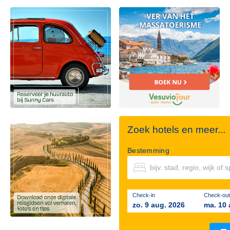
Zoek hotels en meer...
Bestemming
Check-in
Check-out
zo. 9 aug. 2026
ma. 10 