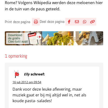
Rome? Volgens Wikipedia werden deze meloenen hier
in de tuin van de paus geteeld.
Deel deze pagina
Print deze pagina
Deel via Facebook
Deel via e-mail
Deel via What
Kopieër lin
Kopieer hu
1 opmerking
Elly
schreef:
16 juli 2012 om 09:54
Dank voor deze leuke aflevering, maar
muziek gaat er bij mij altijd wel in, net als
koude pasta- salades!