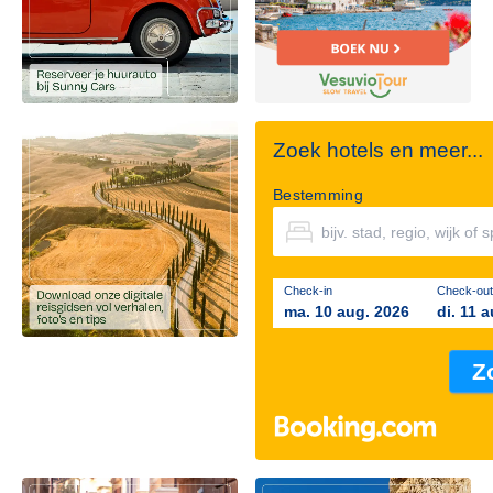
Zoek hotels en meer...
Bestemming
Check-in
Check-out
ma. 10 aug. 2026
di. 11 