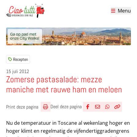
Menu
Ciao tutti – de beste tips voor je vakantie in Italië
Recepten
15 juli 2012
Zomerse pastasalade: mezze
maniche met rauwe ham en meloen
Deel deze pagina
Print deze pagina
Deel via Facebook
Deel via e-mail
Deel via What
Kopieër lin
Kopieer hu
Nu de temperatuur in Toscane al wekenlang hoger en
hoger klimt en regelmatig de vijfendertiggradengrens