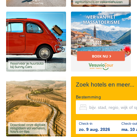
Zoek hotels en meer...
Bestemming
Check-in
Check-out
zo. 9 aug. 2026
ma. 10 