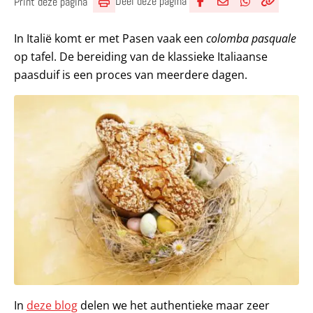
Deel deze pagina
Print deze pagina
Deel via Facebook
Deel via e-mail
Deel via What
Kopieër lin
Kopieer hu
In Italië komt er met Pasen vaak een
colomba pasquale
op tafel. De bereiding van de klassieke Italiaanse
paasduif is een proces van meerdere dagen.
In
deze blog
delen we het authentieke maar zeer