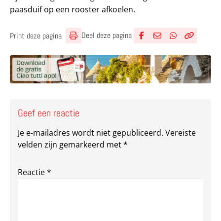
paasduif op een rooster afkoelen.
Deel deze pagina
Print deze pagina
Deel via Facebook
Deel via e-mail
Deel via What
Kopieër lin
Kopieer hu
Geef een reactie
Je e-mailadres wordt niet gepubliceerd.
Vereiste
velden zijn gemarkeerd met
*
Reactie
*