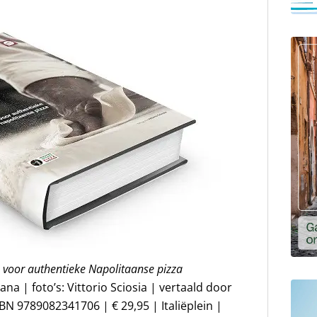
n voor authentieke Napolitaanse pizza
na | foto’s: Vittorio Sciosia | vertaald door
N 9789082341706 | € 29,95 | Italiëplein |