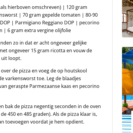
zoals hierboven omschreven) | 120 gram
ensworst | 70 gram gepelde tomaten | 80-90
 DOP | Parmigiano Reggiano DOP | pecorino
| 6 gram extra vergine olijfolie
den zo in dat er acht ongeveer gelijke
 met ongeveer 15 gram ricotta en vouw de
 uit loopt.
 over de pizza en voeg de op houtskool
e varkensworst toe. Leg de blaadjes
x van geraspte Parmezaanse kaas en pecorino
 en bak de pizza negentig seconden in de oven
de 450 en 485 graden). Als de pizza klaar is,
 aan toevoegen voordat je hem opdient.