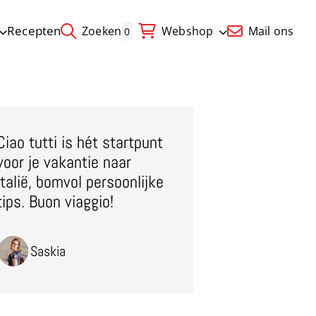
Recepten
Zoeken
Webshop
Mail ons
0
Ciao tutti is hét startpunt
voor je vakantie naar
Italië, bomvol persoonlijke
tips. Buon viaggio!
Saskia