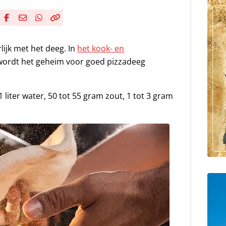
Deel via Facebook
Deel via e-mail
Deel via WhatsApp
Kopieër link
Kopieer huidige URL naar klembord
rlijk met het deeg. In
het kook- en
ordt het geheim voor goed pizzadeeg
 liter water, 50 tot 55 gram zout, 1 tot 3 gram