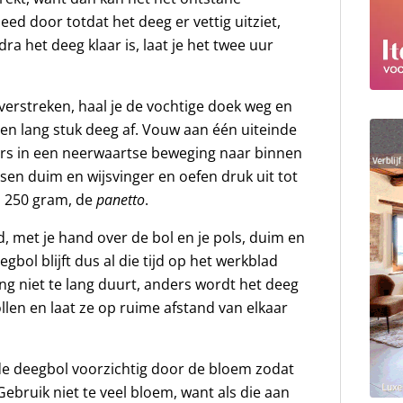
ed door totdat het deeg er vettig uitziet,
dra het deeg klaar is, laat je het twee uur
verstreken, haal je de vochtige doek weg en
een lang stuk deeg af. Vouw aan één uiteinde
ers in een neerwaartse beweging naar binnen
ssen duim en wijsvinger en oefen druk uit tot
n 250 gram, de
panetto
.
, met je hand over de bol en je pols, duim en
bol blijft dus al die tijd op het werkblad
ng niet te lang duurt, anders wordt het deeg
len en laat ze op ruime afstand van elkaar
e de deegbol voorzichtig door de bloem zodat
 Gebruik niet te veel bloem, want als die aan