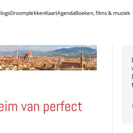
logs
Droomplekken
Kaart
Agenda
Boeken, films & muziek
eim van perfect