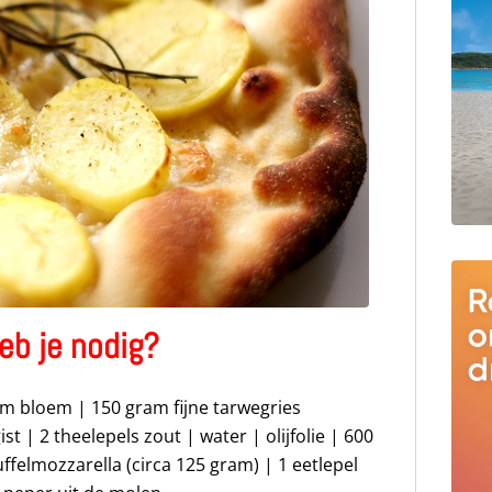
eb je nodig?
am bloem | 150 gram fijne tarwegries
gist | 2 theelepels zout | water | olijfolie | 600
felmozzarella (circa 125 gram) | 1 eetlepel