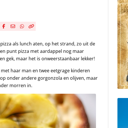
Deel via Facebook
Deel via e-mail
Deel via WhatsApp
Kopieër link
Kopieer huidige URL naar klembord
izza als lunch aten, op het strand, zo uit de
een punt pizza met aardappel nog maar
ien gek, maar het is onweerstaanbaar lekker!
 met haar man en twee eetgrage kinderen
ek op onder andere gorgonzola en olijven, maar
nder morren in.