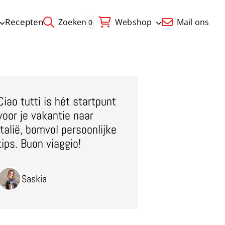
Recepten
Zoeken
Webshop
Mail ons
0
Ciao tutti is hét startpunt
voor je vakantie naar
Italië, bomvol persoonlijke
tips. Buon viaggio!
Saskia