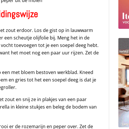
 peper uit de molen
idingswijze
et zout erdoor. Los de gist op in lauwwarm
 een scheutje olijfolie bij. Meng het in de
 vocht toevoegen tot je een soepel deeg hebt.
 want het moet nog een paar uur rijzen. Zet de
op een met bloem bestoven werkblad. Kneed
m en gries tot het een soepel deeg is dat je
groller.
 zout en snij ze in plakjes van een paar
rella in kleine stukjes en beleg de bodem van
rooi er de rozemarijn en peper over. Zet de