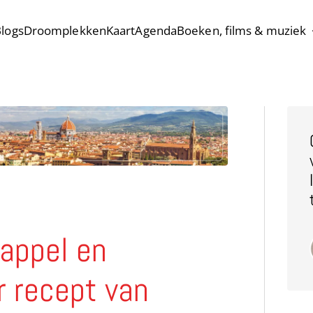
logs
Droomplekken
Kaart
Agenda
Boeken, films & muziek
appel en
r recept van