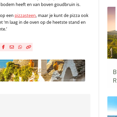
te bodem heeft en van boven goudbruin is.
e op een
pizzasteen
, maar je kunt de pizza ook
et ‘m laag in de oven op de heetste stand en
te.’
Deel via Facebook
Deel via e-mail
Deel via WhatsApp
Kopieër link
Kopieer huidige URL naar klembord