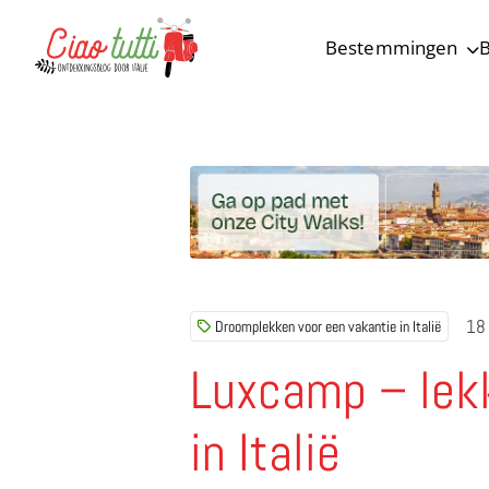
Bestemmingen
B
Ciao tutti – de beste tips voor je vakantie in Italië
18 
Droomplekken voor een vakantie in Italië
Luxcamp – lek
in Italië