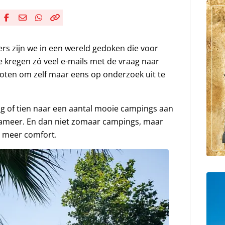
Deel via Facebook
Deel via e-mail
Deel via WhatsApp
Kopieër link
Kopieer huidige URL naar klembord
ers zijn we in een wereld gedoken die voor
e kregen zó veel e-mails met de vraag naar
sloten om zelf maar eens op onderzoek uit te
g of tien naar een aantal mooie campings aan
dameer. En dan niet zomaar campings, maar
 meer comfort.