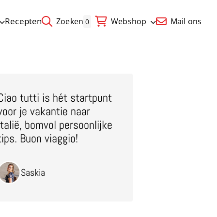
Recepten
Zoeken
Webshop
Mail ons
0
Ciao tutti is hét startpunt
voor je vakantie naar
Italië, bomvol persoonlijke
tips. Buon viaggio!
Saskia