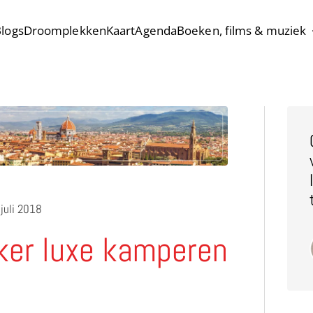
logs
Droomplekken
Kaart
Agenda
Boeken, films & muziek
juli 2018
ker luxe kamperen