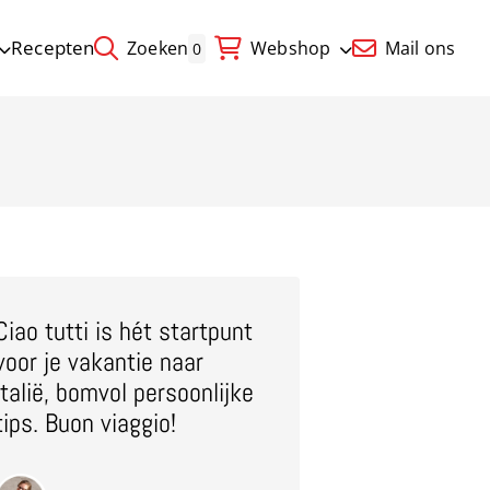
Recepten
Zoeken
Webshop
Mail ons
0
Ciao tutti is hét startpunt
voor je vakantie naar
Italië, bomvol persoonlijke
tips. Buon viaggio!