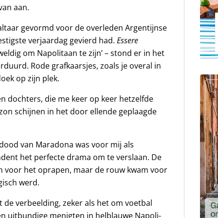
van aan.
altaar gevormd voor de overleden Argentijnse
zestigste verjaardag gevierd had.
Essere
eweldig om Napolitaan te zijn’ – stond er in het
uurd. Rode grafkaarsjes, zoals je overal in
oek op zijn plek.
n dochters, die me keer op keer hetzelfde
 zon schijnen in het door ellende geplaagde
e dood van Maradona was voor mij als
dent het perfecte drama om te verslaan. De
en voor het oprapen, maar de rouw kwam voor
gisch werd.
t de verbeelding, zeker als het om voetbal
en uitbundige menigten in helblauwe Napoli-