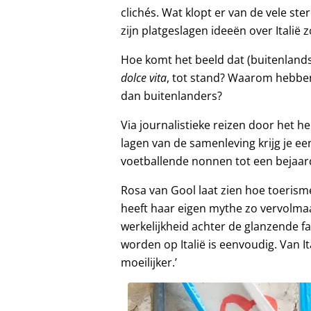
clichés. Wat klopt er van de vele st
zijn platgeslagen ideeën over Italië 
Hoe komt het beeld dat (buitenlands
dolce vita
, tot stand? Waarom hebben 
dan buitenlanders?
Via journalistieke reizen door het h
lagen van de samenleving krijg je ee
voetballende nonnen tot een bejaa
Rosa van Gool laat zien hoe toerisme
heeft haar eigen mythe zo vervolmaak
werkelijkheid achter de glanzende faç
worden op Italië is eenvoudig. Van It
moeilijker.’