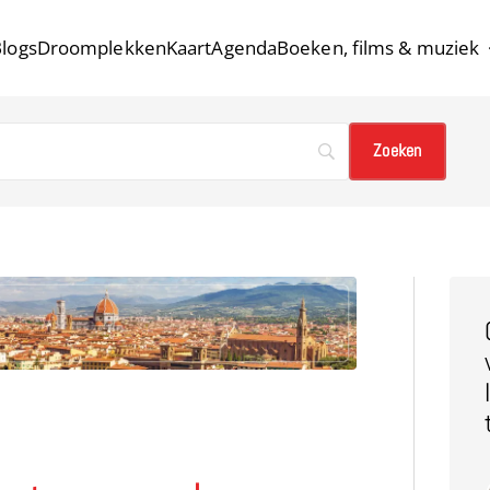
logs
Droomplekken
Kaart
Agenda
Boeken, films & muziek