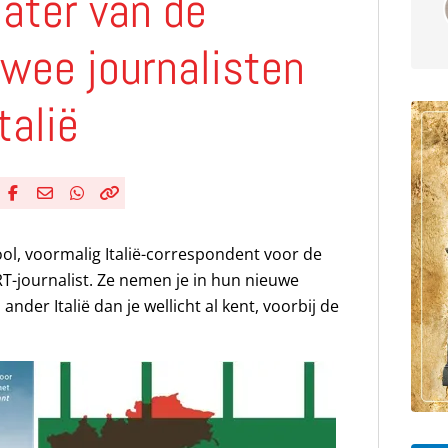
eater van de
wee journalisten
talië
Deel via Facebook
Deel via e-mail
Deel via WhatsApp
Kopieër link
Kopieer huidige URL naar klembord
ol, voormalig Italië-correspondent voor de
T-journalist. Ze nemen je in hun nieuwe
nder Italië dan je wellicht al kent, voorbij de