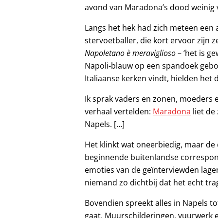
avond van Maradona’s dood weinig 
Langs het hek had zich meteen een 
stervoetballer, die kort ervoor zijn 
Napoletano è meraviglioso
– ‘het is g
Napoli-blauw op een spandoek gebord
Italiaanse kerken vindt, hielden het d
Ik sprak vaders en zonen, moeders e
verhaal vertelden:
Maradona
liet de
Napels. […]
Het klinkt wat oneerbiedig, maar d
beginnende buitenlandse correspon
emoties van de geïnterviewden lag
niemand zo dichtbij dat het echt tra
Bovendien spreekt alles in Napels to
gaat. Muurschilderingen, vuurwerk 