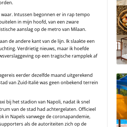
orden.
s waar. Intussen begonnen er in rap tempo
buitelen in mijn hoofd, van een zware
istische aanslag op de metro van Milaan.
aan de andere kant van de lijn. Ik slaakte een
uchting. Verdrietig nieuws, maar ik hoefde
wsverslaggeving op een tragische rampplek af
tagereis eerder dezelfde maand uitgerekend
tad van Zuid-Italië was geen onbekend terrein
axi bij het stadion van Napoli, nadat ik snel
ntrum van de stad had achtergelaten. Officieel
ok in Napels vanwege de coronapandemie,
upporters als de autoriteiten zich op de