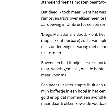
stamelend ‘nee’ te moeten beantwo
Dat deed ik toch maar, want het wa
rampscenario’s over elkaar heen te 
aardbeving in Umbrië tot een terror
‘Diego Maradona is dood,’ klonk het 
(hopelijk onhoorbare) zucht van opl
niet zonder enige ervaring met nieu
te stormen.
Bovendien had ik mijn eerste repor
naar Napels gemaakt, dus de hoofds
meer voor me.
Een paar uur later stapte ik uit een t
mijn koffertje in een hotel in het ce
gold er op dat moment een avondkl
maar daar trokken zowel de voetbals