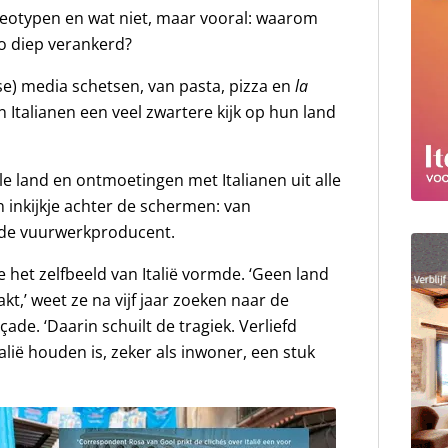
ereotypen en wat niet, maar vooral: waarom
zo diep verankerd?
e) media schetsen, van pasta, pizza en
la
Italianen een veel zwartere kijk op hun land
ele land en ontmoetingen met Italianen uit alle
n inkijkje achter de schermen: van
rde vuurwerkproducent.
 het zelfbeeld van Italië vormde. ‘Geen land
t,’ weet ze na vijf jaar zoeken naar de
ade. ‘Daarin schuilt de tragiek. Verliefd
alië houden is, zeker als inwoner, een stuk