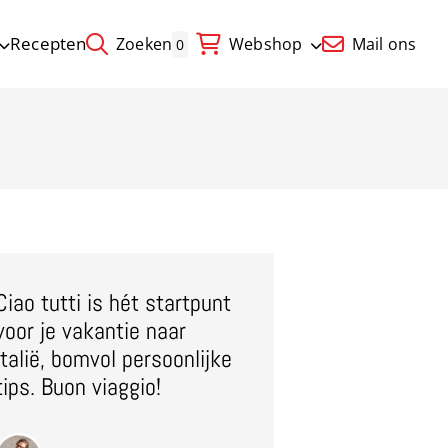
Recepten
Zoeken
Webshop
Mail ons
0
Ciao tutti is hét startpunt
voor je vakantie naar
Italië, bomvol persoonlijke
tips. Buon viaggio!