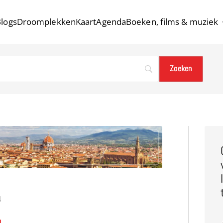
logs
Droomplekken
Kaart
Agenda
Boeken, films & muziek
4