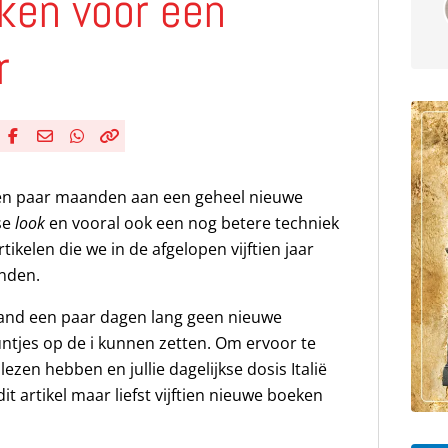
ken voor een
r
Deel via Facebook
Deel via e-mail
Deel via WhatsApp
Kopieër link
Kopieer huidige URL naar klembord
en paar maanden aan een geheel nieuwe
sse
look
en vooral ook een nog betere techniek
rtikelen die we in de afgelopen vijftien jaar
nden.
and een paar dagen lang geen nieuwe
untjes op de i kunnen zetten. Om ervoor te
lezen hebben en jullie dagelijkse dosis Italië
it artikel maar liefst vijftien nieuwe boeken