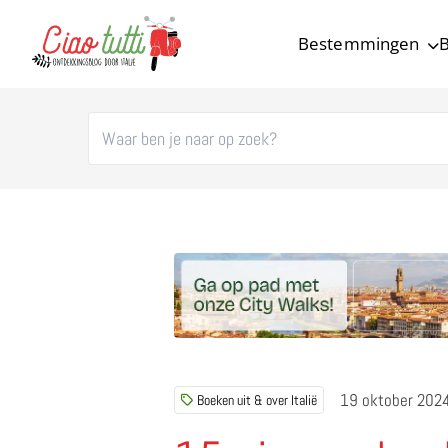
Bestemmingen
B
Ciao tutti – de beste tips voor je vakantie in Italië
19 oktober 202
Boeken uit & over Italië