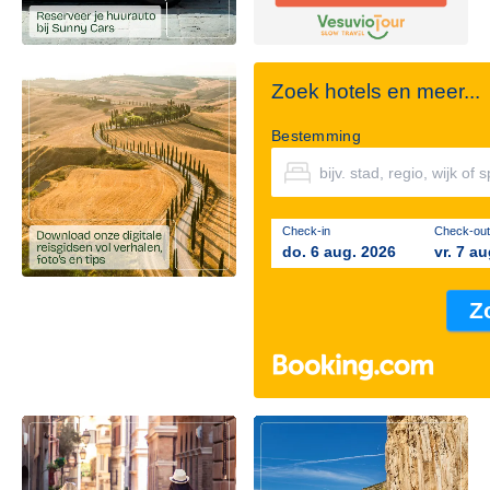
Zoek hotels en meer...
Bestemming
Check-in
Check-out
do. 6 aug. 2026
vr. 7 a