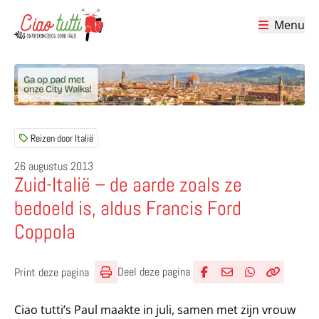
Menu
Ciao tutti – de beste tips voor je vakantie in Italië
Reizen door Italië
26 augustus 2013
Zuid-Italië – de aarde zoals ze
bedoeld is, aldus Francis Ford
Coppola
Deel deze pagina
Print deze pagina
Deel via Facebook
Deel via e-mail
Deel via What
Kopieër lin
Kopieer hu
Ciao tutti’s Paul maakte in juli, samen met zijn vrouw