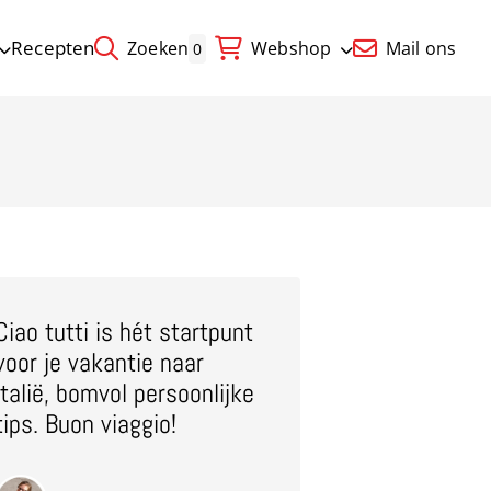
Recepten
Zoeken
Webshop
Mail ons
0
Ciao tutti is hét startpunt
voor je vakantie naar
Italië, bomvol persoonlijke
tips. Buon viaggio!