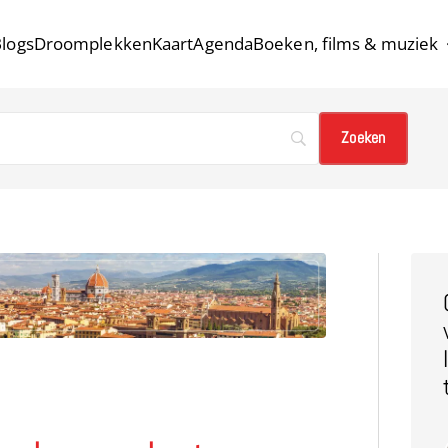
logs
Droomplekken
Kaart
Agenda
Boeken, films & muziek