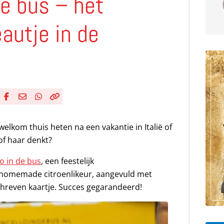
de bus – het
autje in de
Deel via Facebook
Deel via e-mail
Deel via WhatsApp
Kopieër link
Kopieer huidige URL naar klembord
 welkom thuis heten na een vakantie in Italië of
of haar denkt?
o in de bus
, een feestelijk
e homemade citroenlikeur, aangevuld met
reven kaartje. Succes gegarandeerd!