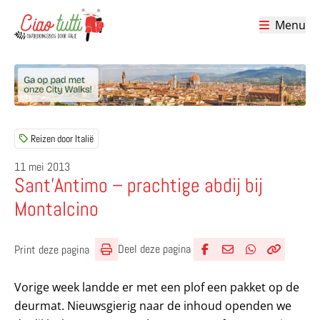
Menu
Ciao tutti – de beste tips voor je vakantie in Italië
Reizen door Italië
11 mei 2013
Sant’Antimo – prachtige abdij bij
Montalcino
Deel deze pagina
Print deze pagina
Deel via Facebook
Deel via e-mail
Deel via What
Kopieër lin
Kopieer hu
Vorige week landde er met een plof een pakket op de
deurmat. Nieuwsgierig naar de inhoud openden we