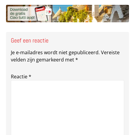
Deel via Facebook
Deel via e-mail
Deel via What
Kopieër lin
Kopieer hu
Geef een reactie
Je e-mailadres wordt niet gepubliceerd.
Vereiste
velden zijn gemarkeerd met
*
Reactie
*