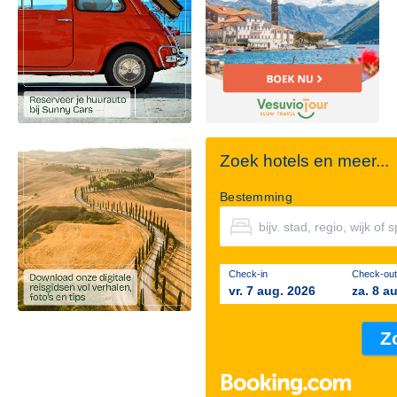
Zoek hotels en meer...
Bestemming
Check-in
Check-out
vr. 7 aug. 2026
za. 8 a