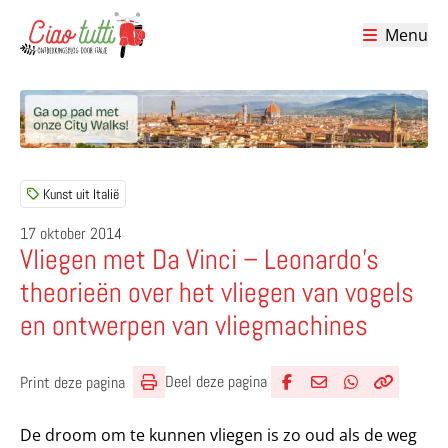
Menu
Ciao tutti – de beste tips voor je vakantie in Italië
Kunst uit Italië
17 oktober 2014
Vliegen met Da Vinci – Leonardo’s
theorieën over het vliegen van vogels
en ontwerpen van vliegmachines
Deel deze pagina
Print deze pagina
Deel via Facebook
Deel via e-mail
Deel via What
Kopieër lin
Kopieer hu
De droom om te kunnen vliegen is zo oud als de weg