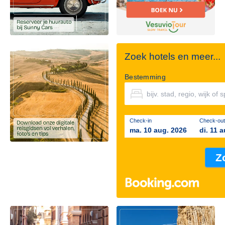
Zoek hotels en meer...
Bestemming
Check-in
Check-out
ma. 10 aug. 2026
di. 11 