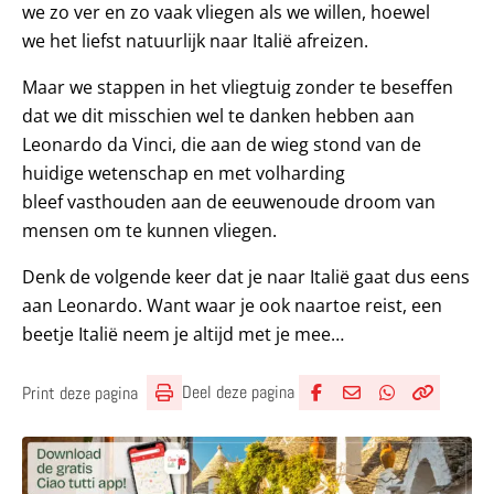
we zo ver en zo vaak vliegen als we willen, hoewel
we het liefst natuurlijk naar Italië afreizen.
Maar we stappen in het vliegtuig zonder te beseffen
dat we dit misschien wel te danken hebben aan
Leonardo da Vinci, die aan de wieg stond van de
huidige wetenschap en met volharding
bleef vasthouden aan de eeuwenoude droom van
mensen om te kunnen vliegen.
Denk de volgende keer dat je naar Italië gaat dus eens
aan Leonardo. Want waar je ook naartoe reist, een
beetje Italië neem je altijd met je mee…
Deel deze pagina
Print deze pagina
Deel via Facebook
Deel via e-mail
Deel via What
Kopieër lin
Kopieer hu