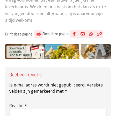
leverbaar is. We doen ons best om het dan z.s.m. te
vervangen door een alternatief. Tips daarvoor zijn
altijd welkom!
Deel deze pagina
Print deze pagina
Deel via Facebook
Deel via e-mail
Deel via What
Kopieër lin
Kopieer hu
Geef een reactie
Je e-mailadres wordt niet gepubliceerd.
Vereiste
velden zijn gemarkeerd met
*
Reactie
*