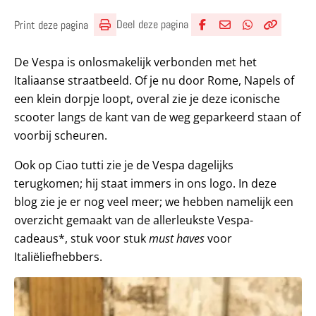
Deel deze pagina
Print deze pagina
Deel via Facebook
Deel via e-mail
Deel via What
Kopieër lin
Kopieer hu
De Vespa is onlosmakelijk verbonden met het
Italiaanse straatbeeld. Of je nu door Rome, Napels of
een klein dorpje loopt, overal zie je deze iconische
scooter langs de kant van de weg geparkeerd staan of
voorbij scheuren.
Ook op Ciao tutti zie je de Vespa dagelijks
terugkomen; hij staat immers in ons logo. In deze
blog zie je er nog veel meer; we hebben namelijk een
overzicht gemaakt van de allerleukste Vespa-
cadeaus*, stuk voor stuk
must haves
voor
Italiëliefhebbers.