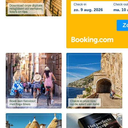
Check-in
Check-out
zo. 9 aug. 2026
ma. 10 