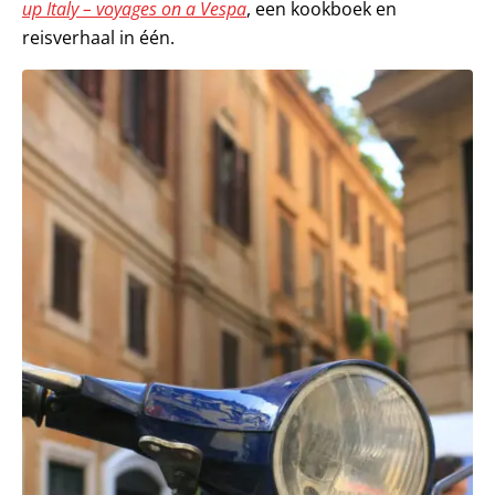
up Italy – voyages on a Vespa
, een kookboek en
reisverhaal in één.