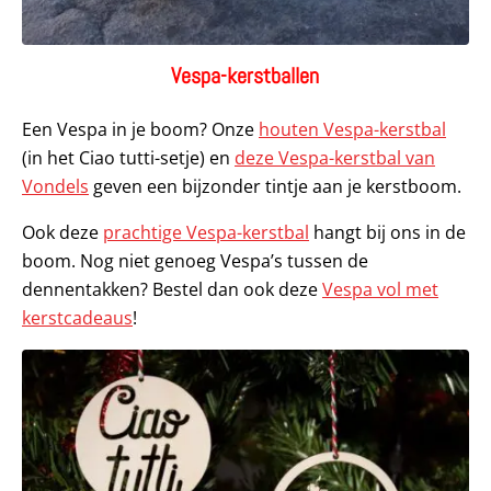
Vespa-kerstballen
Een Vespa in je boom? Onze
houten Vespa-kerstbal
(in het Ciao tutti-setje) en
deze Vespa-kerstbal van
Vondels
geven een bijzonder tintje aan je kerstboom.
Ook deze
prachtige Vespa-kerstbal
hangt bij ons in de
boom. Nog niet genoeg Vespa’s tussen de
dennentakken? Bestel dan ook deze
Vespa vol met
kerstcadeaus
!