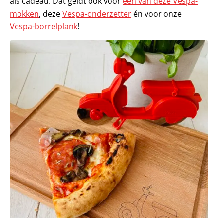
als cadeau. Dat geldt ook voor
een van deze Vespa-
mokken
, deze
Vespa-onderzetter
én voor onze
Vespa-borrelplank
!