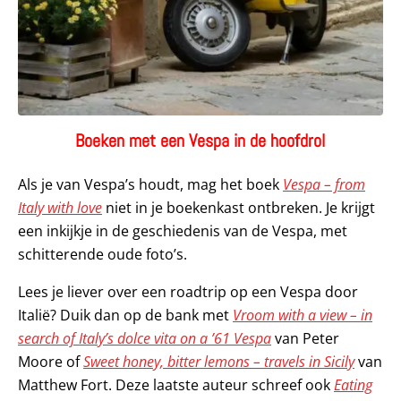
Boeken met een Vespa in de hoofdrol
Als je van Vespa’s houdt, mag het boek
Vespa – from
Italy with love
niet in je boekenkast ontbreken. Je krijgt
een inkijkje in de geschiedenis van de Vespa, met
schitterende oude foto’s.
Lees je liever over een roadtrip op een Vespa door
Italië? Duik dan op de bank met
Vroom with a view – in
search of Italy’s dolce vita on a ’61 Vespa
van Peter
Moore of
Sweet honey, bitter lemons – travels in Sicily
van
Matthew Fort. Deze laatste auteur schreef ook
Eating