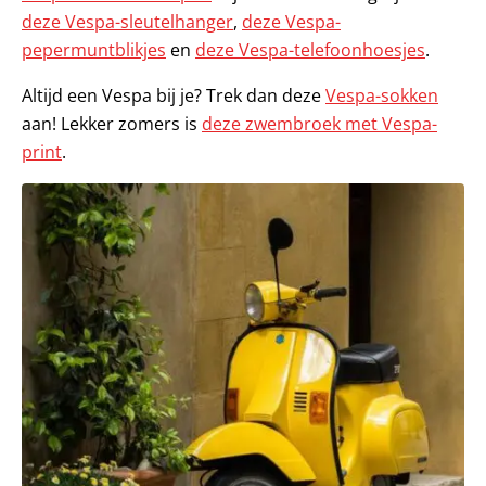
deze Vespa-sleutelhanger
,
deze Vespa-
pepermuntblikjes
en
deze Vespa-telefoonhoesjes
.
Altijd een Vespa bij je? Trek dan deze
Vespa-sokken
aan! Lekker zomers is
deze zwembroek met Vespa-
print
.