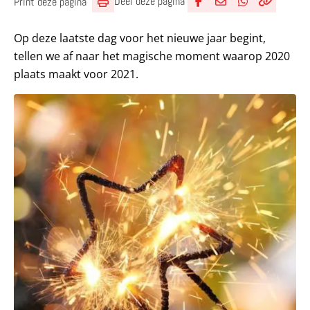
Deel deze pagina
Print deze pagina
Deel via Facebook
Deel via e-mail
Deel via What
Kopieër lin
Kopieer hu
Op deze laatste dag voor het nieuwe jaar begint,
tellen we af naar het magische moment waarop 2020
plaats maakt voor 2021.