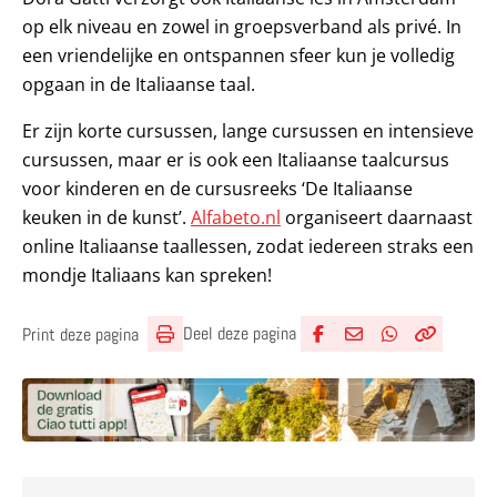
op elk niveau en zowel in groepsverband als privé. In
een vriendelijke en ontspannen sfeer kun je volledig
opgaan in de Italiaanse taal.
Er zijn korte cursussen, lange cursussen en intensieve
cursussen, maar er is ook een Italiaanse taalcursus
voor kinderen en de cursusreeks ‘De Italiaanse
keuken in de kunst’.
Alfabeto.nl
organiseert daarnaast
online Italiaanse taallessen, zodat iedereen straks een
mondje Italiaans kan spreken!
Deel deze pagina
Print deze pagina
Deel via Facebook
Deel via e-mail
Deel via What
Kopieër lin
Kopieer hu