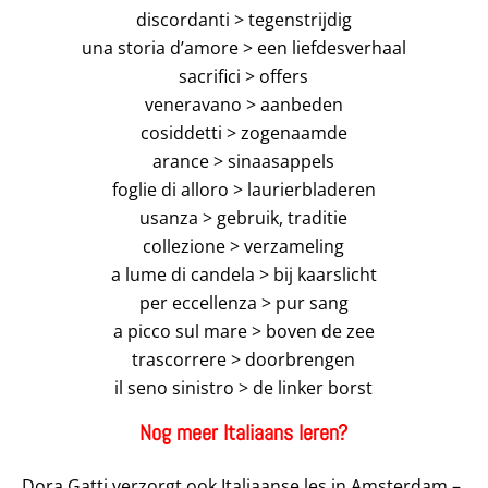
discordanti > tegenstrijdig
una storia d’amore > een liefdesverhaal
sacrifici > offers
veneravano > aanbeden
cosiddetti > zogenaamde
arance > sinaasappels
foglie di alloro > laurierbladeren
usanza > gebruik, traditie
collezione > verzameling
a lume di candela > bij kaarslicht
per eccellenza > pur sang
a picco sul mare > boven de zee
trascorrere > doorbrengen
il seno sinistro > de linker borst
Nog meer Italiaans leren?
Dora Gatti verzorgt ook Italiaanse les in Amsterdam –