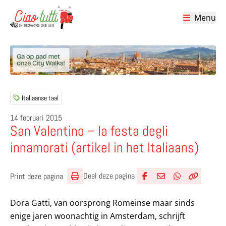
Menu
Ciao tutti – de beste tips voor je vakantie in Italië
Italiaanse taal
14 februari 2015
San Valentino – la festa degli
innamorati (artikel in het Italiaans)
Deel deze pagina
Print deze pagina
Deel via Facebook
Deel via e-mail
Deel via What
Kopieër lin
Kopieer hu
Dora Gatti, van oorsprong Romeinse maar sinds
enige jaren woonachtig in Amsterdam, schrijft