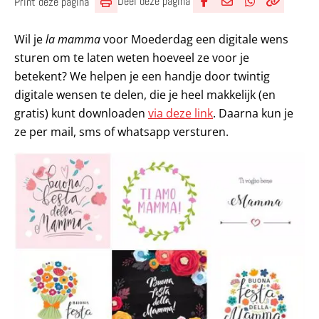
Deel deze pagina
Print deze pagina
Deel via Facebook
Deel via e-mail
Deel via What
Kopieër lin
Kopieer hu
Wil je
la mamma
voor Moederdag een digitale wens
sturen om te laten weten hoeveel ze voor je
betekent? We helpen je een handje door twintig
digitale wensen te delen, die je heel makkelijk (en
gratis) kunt downloaden
via deze link
. Daarna kun je
ze per mail, sms of whatsapp versturen.