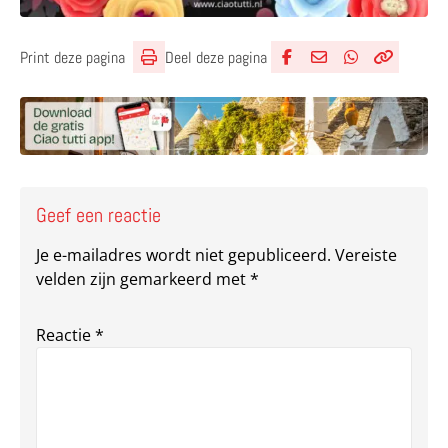
Deel deze pagina
Print deze pagina
Deel via Facebook
Deel via e-mail
Deel via What
Kopieër lin
Kopieer hu
Geef een reactie
Je e-mailadres wordt niet gepubliceerd.
Vereiste
velden zijn gemarkeerd met
*
Reactie
*