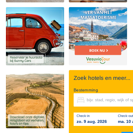
Zoek hotels en meer...
Bestemming
Check-in
Check-out
zo. 9 aug. 2026
ma. 10 