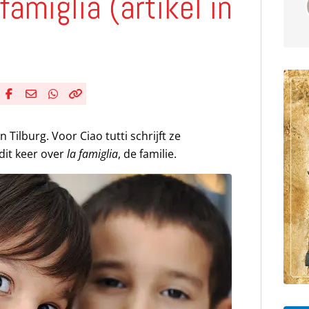
 famiglia (artikel in
Deel via Facebook
Deel via e-mail
Deel via WhatsApp
Kopieër link
Kopieer huidige URL naar klembord
n Tilburg. Voor Ciao tutti schrijft ze
 dit keer over
la famiglia
, de familie.