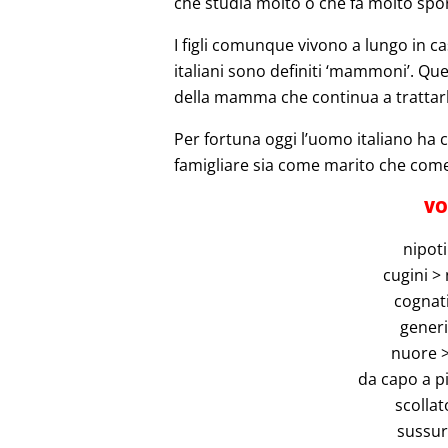
che studia molto o che fa molto spor
I figli comunque vivono a lungo in c
italiani sono definiti ‘mammoni’. Q
della mamma che continua a trattarl
Per fortuna oggi l’uomo italiano ha 
famigliare sia come marito che com
VO
nipoti
cugini >
cognat
gener
nuore 
da capo a pi
scollat
sussurr