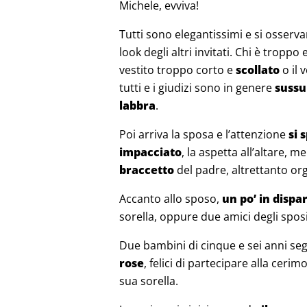
Michele, evviva!
Tutti sono elegantissimi e si osserv
look degli altri invitati. Chi è trop
vestito troppo corto e
scollato
o il 
tutti e i giudizi sono in genere
sussu
labbra
.
Poi arriva la sposa e l’attenzione
si 
impacciato
, la aspetta all’altare, 
braccetto
del padre, altrettanto o
Accanto allo sposo,
un po’ in dispa
sorella, oppure due amici degli sposi
Due bambini di cinque e sei anni se
rose
, felici di partecipare alla cerim
sua sorella.