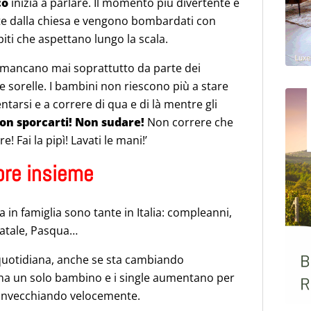
co
inizia a parlare. Il momento più divertente è
e dalla chiesa e vengono bombardati con
spiti che aspettano lungo la scala.
non mancano mai soprattutto da parte dei
i e sorelle. I bambini non riescono più a stare
tarsi e a correre di qua e di là mentre gli
on sporcarti! Non sudare!
Non correre che
 Fai la pipì! Lavati le mani!’
re insieme
 in famiglia sono tante in Italia: compleanni,
Natale, Pasqua…
 quotidiana, anche se sta cambiando
 ha un solo bambino e i single aumentano per
ta invecchiando velocemente.