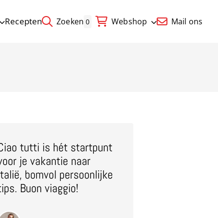
Recepten
Zoeken
Webshop
Mail ons
0
Ciao tutti is hét startpunt
voor je vakantie naar
Italië, bomvol persoonlijke
tips. Buon viaggio!