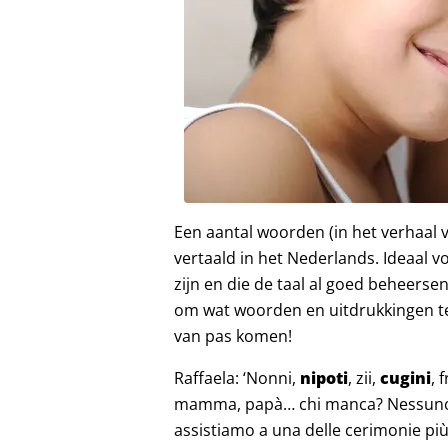
Een aantal woorden (in het verhaal 
vertaald in het Nederlands. Ideaal vo
zijn en die de taal al goed beheerse
om wat woorden en uitdrukkingen te 
van pas komen!
Raffaela: ‘Nonni,
nipoti
, zii,
cugini
, 
mamma, papà… chi manca? Nessuno! T
assistiamo a una delle cerimonie più 