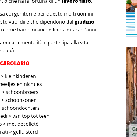
t o che ha la fortuna di un
lavoro fisso
.
asa coi genitori e per questo molti uomini
uesto vuol dire che dipendono dal
giudizio
i come bambini anche fino a quarant’anni.
cambiato mentalità e partecipa alla vita
e papà.
CABOLARIO
 > kleinkinderen
 neefjes en nichtjes
i > schoonbroers
i > schoonzonen
> schoondochters
edi > van top tot teen
o > met decolleté
ati > gefluisterd