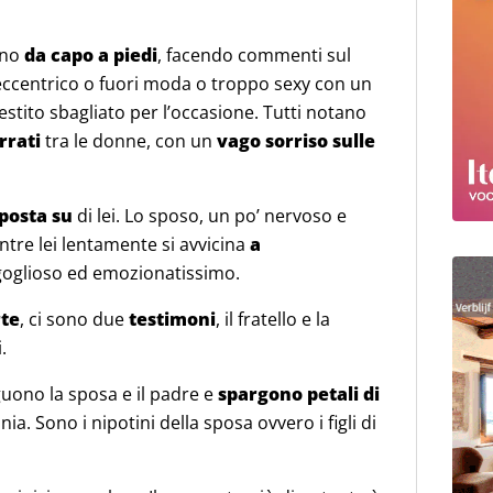
ano
da capo a piedi
, facendo commenti sul
po eccentrico o fuori moda o troppo sexy con un
vestito sbagliato per l’occasione. Tutti notano
rrati
tra le donne, con un
vago sorriso sulle
sposta su
di lei. Lo sposo, un po’ nervoso e
mentre lei lentamente si avvicina
a
rgoglioso ed emozionatissimo.
rte
, ci sono due
testimoni
, il fratello e la
.
guono la sposa e il padre e
spargono petali di
onia. Sono i nipotini della sposa ovvero i figli di