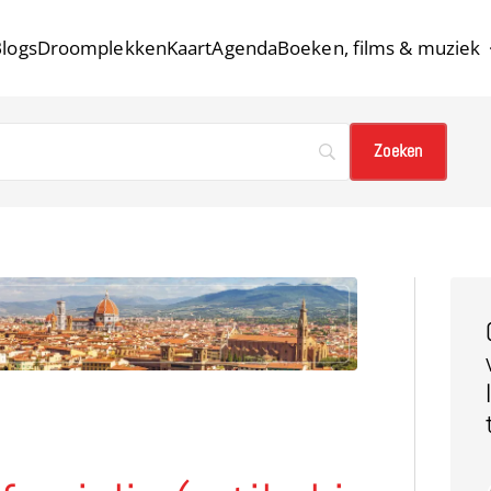
logs
Droomplekken
Kaart
Agenda
Boeken, films & muziek