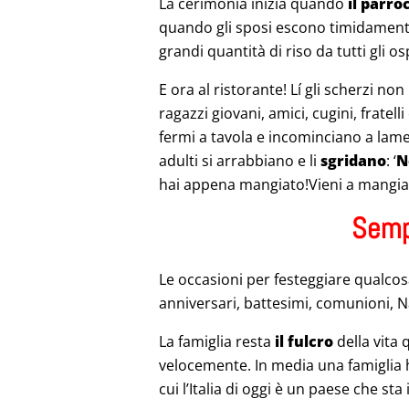
La cerimonia inizia quando
il parro
quando gli sposi escono timidament
grandi quantità di riso da tutti gli o
E ora al ristorante! Lí gli scherzi 
ragazzi giovani, amici, cugini, fratell
fermi a tavola e incominciano a lamen
adulti si arrabbiano e li
sgridano
: ‘
N
hai appena mangiato!Vieni a mangiare!
Semp
Le occasioni per festeggiare qualcosa
anniversari, battesimi, comunioni, 
La famiglia resta
il fulcro
della vita
velocemente. In media una famiglia
cui l’Italia di oggi è un paese che s