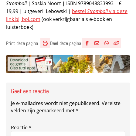
Stromboli
| Saskia Noort | ISBN 9789048833993 | €
19,99 | uitgeverij Lebowski |
bestel
Stromboli
via deze
link bij bol.com
(ook verkrijgbaar als e-book en
luisterboek)
Deel deze pagina
Print deze pagina
Deel via Facebook
Deel via e-mail
Deel via What
Kopieër lin
Kopieer hu
Geef een reactie
Je e-mailadres wordt niet gepubliceerd.
Vereiste
velden zijn gemarkeerd met
*
Reactie
*