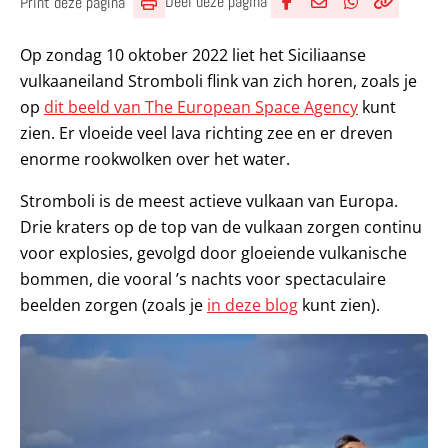
Deel deze pagina
Print deze pagina
Deel via Facebook
Deel via e-mail
Deel via What
Kopieër lin
Kopieer hu
Op zondag 10 oktober 2022 liet het Siciliaanse
vulkaaneiland Stromboli flink van zich horen, zoals je
op
dit beeld van The European Space Agency
kunt
zien. Er vloeide veel lava richting zee en er dreven
enorme rookwolken over het water.
Stromboli is de meest actieve vulkaan van Europa.
Drie kraters op de top van de vulkaan zorgen continu
voor explosies, gevolgd door gloeiende vulkanische
bommen, die vooral ’s nachts voor spectaculaire
beelden zorgen (zoals je
in deze blog
kunt zien).