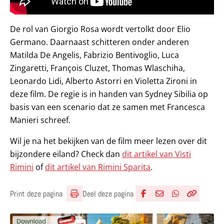
De rol van Giorgio Rosa wordt vertolkt door Elio
Germano. Daarnaast schitteren onder anderen
Matilda De Angelis, Fabrizio Bentivoglio, Luca
Zingaretti, François Cluzet, Thomas Wlaschiha,
Leonardo Lidi, Alberto Astorri en Violetta Zironi in
deze film. De regie is in handen van Sydney Sibilia op
basis van een scenario dat ze samen met Francesca
Manieri schreef.
Wil je na het bekijken van de film meer lezen over dit
bijzondere eiland? Check dan
dit artikel van Visti
Rimini
of
dit artikel van Rimini Sparita
.
Deel deze pagina
Print deze pagina
Deel via Facebook
Deel via e-mail
Deel via What
Kopieër lin
Kopieer hu