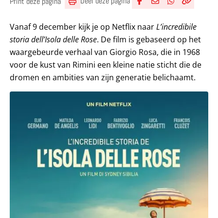
Deel deze pagina
Print deze pagina
Deel via Facebook
Deel via e-mail
Deel via What
Kopieër lin
Kopieer hu
Vanaf 9 december kijk je op Netflix naar
L’incredibile
storia dell’Isola delle Rose
. De film is gebaseerd op het
waargebeurde verhaal van Giorgio Rosa, die in 1968
voor de kust van Rimini een kleine natie sticht die de
dromen en ambities van zijn generatie belichaamt.