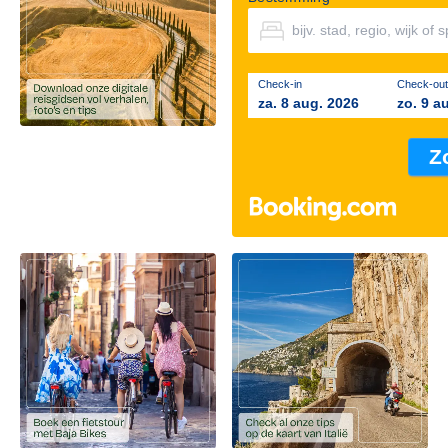
Check-in
Check-out
za. 8 aug. 2026
zo. 9 a