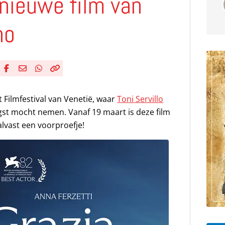
 nieuwe film van
no
Deel via Facebook
Deel via e-mail
Deel via WhatsApp
Kopieër link
Kopieer huidige URL naar klembord
 Filmfestival van Venetië, waar
Toni Servillo
ngst mocht nemen. Vanaf 19 maart is deze film
alvast een voorproefje!