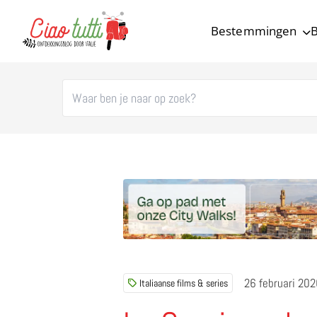
Bestemmingen
B
Ciao tutti – de beste tips voor je vakantie in Italië
26 februari 20
Italiaanse films & series