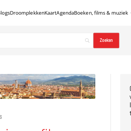
logs
Droomplekken
Kaart
Agenda
Boeken, films & muziek
26