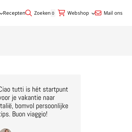
Recepten
Zoeken
Webshop
Mail ons
0
Ciao tutti is hét startpunt
voor je vakantie naar
Italië, bomvol persoonlijke
tips. Buon viaggio!