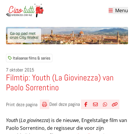
Menu
Ciao tutti – de beste tips voor je vakantie in Italië
Italiaanse films & series
7 oktober 2015
Filmtip: Youth (La Giovinezza) van
Paolo Sorrentino
Deel deze pagina
Print deze pagina
Deel via Facebook
Deel via e-mail
Deel via What
Kopieër lin
Kopieer hu
Youth
(
La giovinezza
) is de nieuwe, Engelstalige film van
Paolo Sorrentino, de regisseur die voor zijn