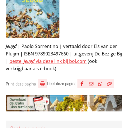
Jeugd
| Paolo Sorrentino | vertaald door Els van der
Pluijm | ISBN 9789023497660 | uitgeverij De Bezige Bij
|
bestel
Jeugd
via deze link bij bol.com
(ook
verkrijgbaar als e-book)
Deel deze pagina
Print deze pagina
Deel via Facebook
Deel via e-mail
Deel via What
Kopieër lin
Kopieer hu