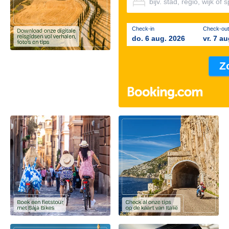
Check-in
Check-out
do. 6 aug. 2026
vr. 7 a