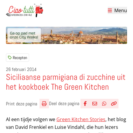
Menu
Ciao tutti – de beste tips voor je vakantie in Italië
Recepten
26 februari 2014
Siciliaanse parmigiana di zucchine uit
het kookboek The Green Kitchen
Deel deze pagina
Print deze pagina
Deel via Facebook
Deel via e-mail
Deel via What
Kopieër lin
Kopieer hu
Al een tijdje volgen we
Green Kitchen Stories
, het blog
van David Frenkiel en Luise Vindahl, die hun lezers