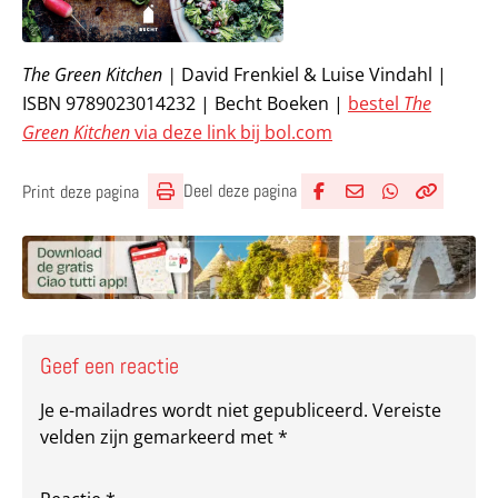
The Green Kitchen |
David Frenkiel & Luise Vindahl |
ISBN 9789023014232 | Becht Boeken |
bestel
The
Green Kitchen
via deze link bij bol.com
Deel deze pagina
Print deze pagina
Deel via Facebook
Deel via e-mail
Deel via What
Kopieër lin
Kopieer hu
Geef een reactie
Je e-mailadres wordt niet gepubliceerd.
Vereiste
velden zijn gemarkeerd met
*